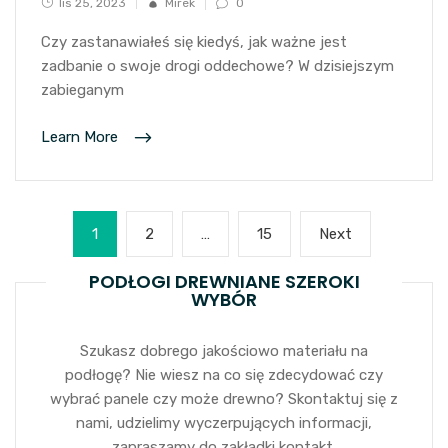
lis 25, 2023
Mirek
0
Czy zastanawiałeś się kiedyś, jak ważne jest
zadbanie o swoje drogi oddechowe? W dzisiejszym
zabieganym
Learn More
Stronicowanie
Page
Page
Page
Next
1
2
…
15
Next
wpisów
page
PODŁOGI DREWNIANE SZEROKI
WYBÓR
Szukasz dobrego jakościowo materiału na
podłogę? Nie wiesz na co się zdecydować czy
wybrać panele czy może drewno? Skontaktuj się z
nami, udzielimy wyczerpujących informacji,
zapraszamy do zakładki kontakt.