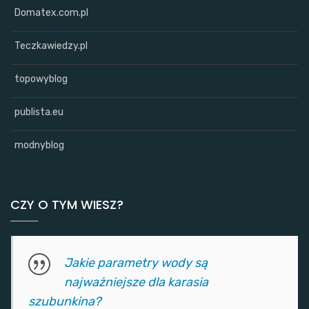
Domatex.com.pl
Teczkawiedzy.pl
topowyblog
publista.eu
modnyblog
CZY O TYM WIESZ?
Jakie parametry wody są
najważniejsze dla karasia
szubunkina?