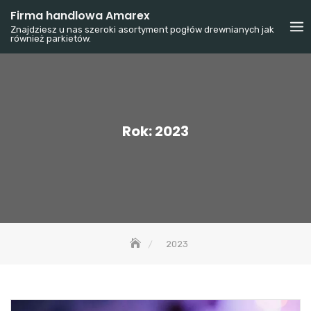
Skip
Firma handlowa Amarex
to
Znajdziesz u nas szeroki asortyment pogłów drewnianych jak
również parkietów.
content
Rok:
2023
2023