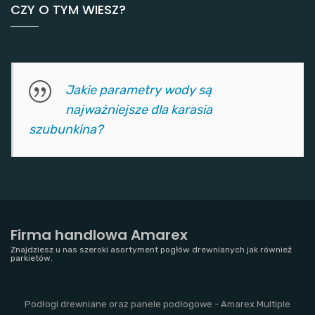
CZY O TYM WIESZ?
Jakie parametry wody są
najważniejsze dla karasia
szubunkina?
Firma handlowa Amarex
Znajdziesz u nas szeroki asortyment pogłów drewnianych jak również
parkietów.
Podłogi drewniane oraz panele podłogowe - Amarex Multiple