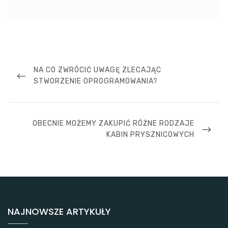
Nawigacja
wpisu
PREVIOUS
NA CO ZWRÓCIĆ UWAGĘ ZLECAJĄC
POST
STWORZENIE OPROGRAMOWANIA?
NEXT
OBECNIE MOŻEMY ZAKUPIĆ RÓŻNE RODZAJE
POST
KABIN PRYSZNICOWYCH
NAJNOWSZE ARTYKUŁY