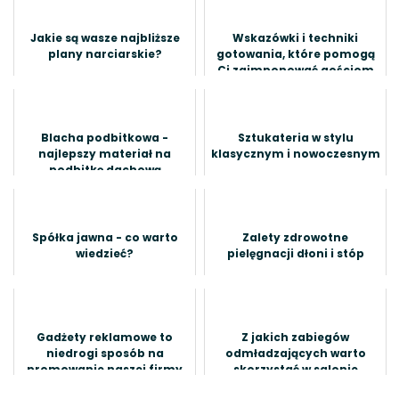
Jakie są wasze najbliższe
Wskazówki i techniki
plany narciarskie?
gotowania, które pomogą
Ci zaimponować gościom
Blacha podbitkowa -
Sztukateria w stylu
najlepszy materiał na
klasycznym i nowoczesnym
podbitkę dachową
Spółka jawna - co warto
Zalety zdrowotne
wiedzieć?
pielęgnacji dłoni i stóp
Gadżety reklamowe to
Z jakich zabiegów
niedrogi sposób na
odmładzających warto
promowanie naszej firmy
skorzystać w salonie
kosmetycznym