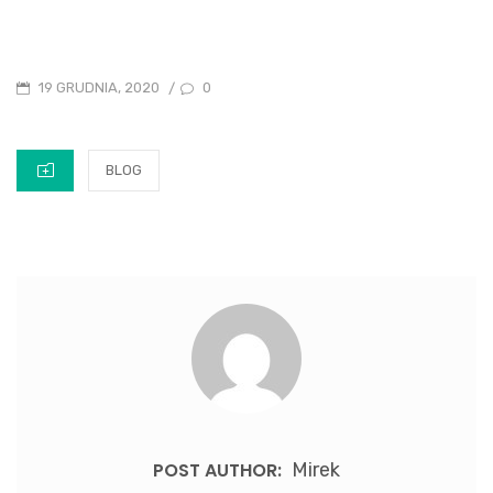
POSTED
0
19 GRUDNIA, 2020
/
ON
CATEGORIES
BLOG
POST AUTHOR:
Mirek