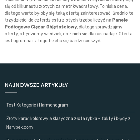
się od kilkunastu złotych za metr kwadratowy. To niska cena,
dlatego warto byłoby się taką ofertą zainteresować. Średnio te
trzydzieści do czterdziestu złotych trzeba liczyć na
Panele
Podłogowe Ciężar Objętościowy
, dlatego sprawdzajmy
oferty, a będziemy wiedzieli, co z nich się dla nas nadaje. Oferta
jest ogromna i z tego trzeba się bardzo cieszyć.
NAJNOWSZE ARTYKUŁY
Test Kategorie i Harmonogram
Złoty karaś kolorowy a klasyczna złota rybka – fakty i błędy z
Narybek.com