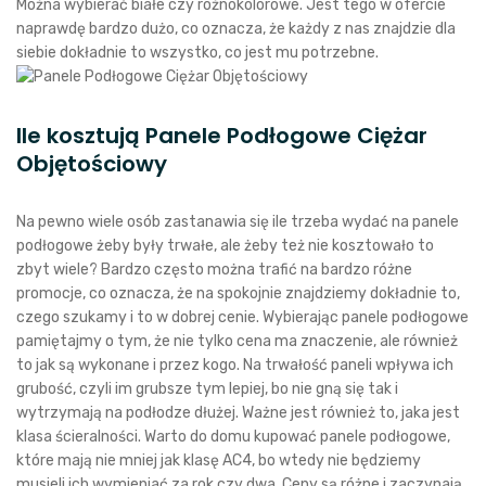
Można wybierać białe czy różnokolorowe. Jest tego w ofercie
naprawdę bardzo dużo, co oznacza, że każdy z nas znajdzie dla
siebie dokładnie to wszystko, co jest mu potrzebne.
Ile kosztują Panele Podłogowe Ciężar
Objętościowy
Na pewno wiele osób zastanawia się ile trzeba wydać na panele
podłogowe żeby były trwałe, ale żeby też nie kosztowało to
zbyt wiele? Bardzo często można trafić na bardzo różne
promocje, co oznacza, że na spokojnie znajdziemy dokładnie to,
czego szukamy i to w dobrej cenie. Wybierając panele podłogowe
pamiętajmy o tym, że nie tylko cena ma znaczenie, ale również
to jak są wykonane i przez kogo. Na trwałość paneli wpływa ich
grubość, czyli im grubsze tym lepiej, bo nie gną się tak i
wytrzymają na podłodze dłużej. Ważne jest również to, jaka jest
klasa ścieralności. Warto do domu kupować panele podłogowe,
które mają nie mniej jak klasę AC4, bo wtedy nie będziemy
musieli ich wymieniać za rok czy dwa. Ceny są różne i zaczynają