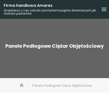
Skip
Firma handlowa Amarex
to
Znajdziesz u nas szeroki asortyment pogłów drewnianych jak
również parkietów.
content
Panele Podłogowe Ciężar Objętościowy
Panele Podłogowe Ciężar Objętościowy