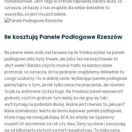
różnokolorowe. Jest tego w ofercie naprawdę bardzo dużo, co
oznacza, że każdy z nas znajdzie dla siebie dokładnie to
wszystko, co jest mu potrzebne.
Ile kosztują Panele Podłogowe Rzeszów
Na pewno wiele osób zastanawia się ile trzeba wydać na panele
podłogowe żeby były trwałe, ale żeby też nie kosztowało to
zbyt wiele? Bardzo często można trafić na bardzo różne
promocje, co oznacza, że na spokojnie znajdziemy dokładnie to,
czego szukamy i to w dobrej cenie. Wybierając panele podłogowe
pamiętajmy o tym, że nie tylko cena ma znaczenie, ale również
to jak są wykonane i przez kogo. Na trwałość paneli wpływa ich
grubość, czyli im grubsze tym lepiej, bo nie gną się tak i
wytrzymają na podłodze dłużej. Ważne jest również to, jaka jest
klasa ścieralności. Warto do domu kupować panele podłogowe,
które mają nie mniej jak klasę AC4, bo wtedy nie będziemy
musieli ich wymieniać za rok czy dwa. Ceny są różne i zaczynają
się od kilkunastu złotych za metr kwadratowy. To niska cena,