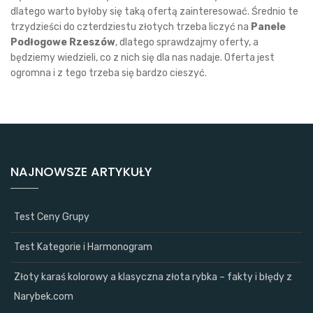
dlatego warto byłoby się taką ofertą zainteresować. Średnio te
trzydzieści do czterdziestu złotych trzeba liczyć na
Panele
Podłogowe Rzeszów
, dlatego sprawdzajmy oferty, a
będziemy wiedzieli, co z nich się dla nas nadaje. Oferta jest
ogromna i z tego trzeba się bardzo cieszyć.
NAJNOWSZE ARTYKUŁY
Test Ceny Grupy
Test Kategorie i Harmonogram
Złoty karaś kolorowy a klasyczna złota rybka – fakty i błędy z
Narybek.com