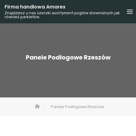
Skip
Firma handlowa Amarex
to
Znajdziesz u nas szeroki asortyment pogłów drewnianych jak
również parkietów.
content
Panele Podłogowe Rzeszów
Panele Podłogowe Rzeszów