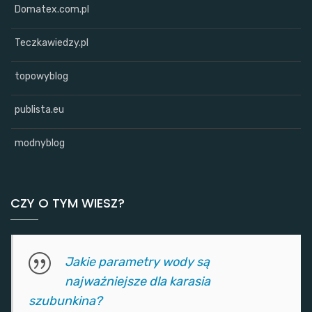
Domatex.com.pl
Teczkawiedzy.pl
topowyblog
publista.eu
modnyblog
CZY O TYM WIESZ?
Jakie parametry wody są
najważniejsze dla karasia
szubunkina?