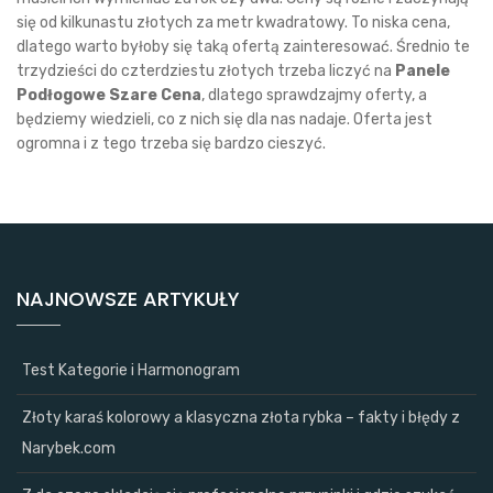
się od kilkunastu złotych za metr kwadratowy. To niska cena,
dlatego warto byłoby się taką ofertą zainteresować. Średnio te
trzydzieści do czterdziestu złotych trzeba liczyć na
Panele
Podłogowe Szare Cena
, dlatego sprawdzajmy oferty, a
będziemy wiedzieli, co z nich się dla nas nadaje. Oferta jest
ogromna i z tego trzeba się bardzo cieszyć.
NAJNOWSZE ARTYKUŁY
Test Kategorie i Harmonogram
Złoty karaś kolorowy a klasyczna złota rybka – fakty i błędy z
Narybek.com