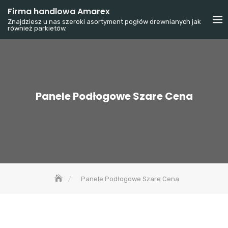
Skip
Firma handlowa Amarex
to
Znajdziesz u nas szeroki asortyment pogłów drewnianych jak
również parkietów.
content
Panele Podłogowe Szare Cena
Panele Podłogowe Szare Cena