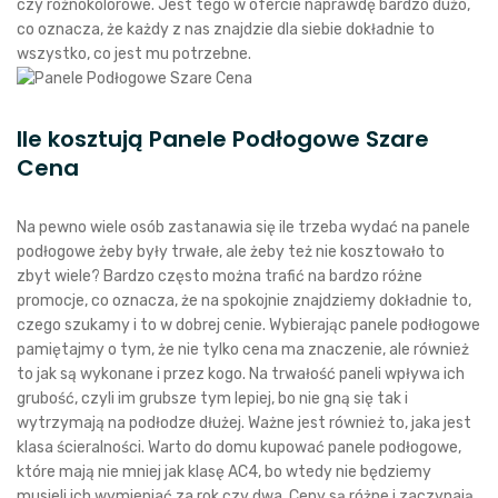
czy różnokolorowe. Jest tego w ofercie naprawdę bardzo dużo,
co oznacza, że każdy z nas znajdzie dla siebie dokładnie to
wszystko, co jest mu potrzebne.
Ile kosztują Panele Podłogowe Szare
Cena
Na pewno wiele osób zastanawia się ile trzeba wydać na panele
podłogowe żeby były trwałe, ale żeby też nie kosztowało to
zbyt wiele? Bardzo często można trafić na bardzo różne
promocje, co oznacza, że na spokojnie znajdziemy dokładnie to,
czego szukamy i to w dobrej cenie. Wybierając panele podłogowe
pamiętajmy o tym, że nie tylko cena ma znaczenie, ale również
to jak są wykonane i przez kogo. Na trwałość paneli wpływa ich
grubość, czyli im grubsze tym lepiej, bo nie gną się tak i
wytrzymają na podłodze dłużej. Ważne jest również to, jaka jest
klasa ścieralności. Warto do domu kupować panele podłogowe,
które mają nie mniej jak klasę AC4, bo wtedy nie będziemy
musieli ich wymieniać za rok czy dwa. Ceny są różne i zaczynają