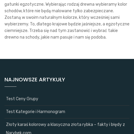
gatunki egzotyczne. Wybierając rodzaj drewna wybieramy kolor
schodów, które nie będą malowane tylko zabezpieczane.
Zostaną w swoim naturalnym kolorze, który wcześniej sami
wybierzemy. To, dlatego krajowe będzie jaśniejsze, a egzotyczne
ciemniejsze. Trzeba się nad tym zastanowić i wybrać takie
drewno na schody, jakie nam pasuje i nam się podoba.
NAJNOWSZE ARTYKUŁY
Test Ceny Grupy
Test Kategorie i Harmonogram
Złoty karaś kolorowy a klasyczna złota rybka – fakty i błędy z
Narybek.com