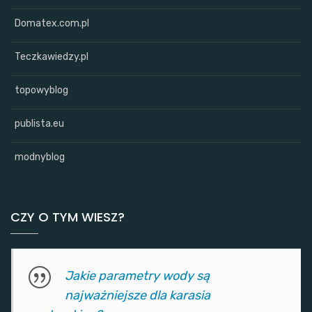
Domatex.com.pl
Teczkawiedzy.pl
topowyblog
publista.eu
modnyblog
CZY O TYM WIESZ?
Jakie parametry wody są
najważniejsze dla karasia