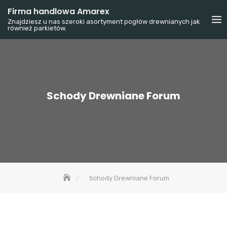
Skip
Firma handlowa Amarex
to
Znajdziesz u nas szeroki asortyment pogłów drewnianych jak
również parkietów.
content
Schody Drewniane Forum
Schody Drewniane Forum