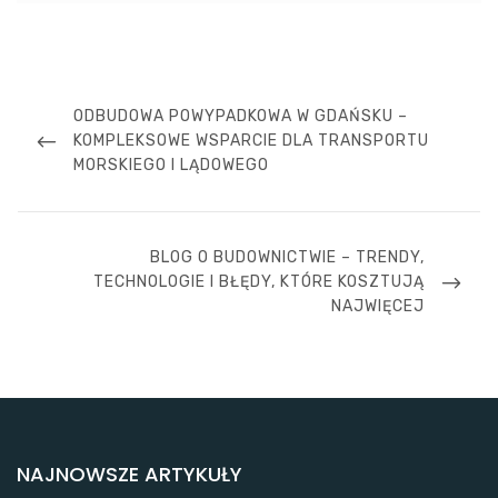
Nawigacja
wpisu
PREVIOUS
ODBUDOWA POWYPADKOWA W GDAŃSKU –
POST
KOMPLEKSOWE WSPARCIE DLA TRANSPORTU
MORSKIEGO I LĄDOWEGO
NEXT
BLOG O BUDOWNICTWIE – TRENDY,
POST
TECHNOLOGIE I BŁĘDY, KTÓRE KOSZTUJĄ
NAJWIĘCEJ
NAJNOWSZE ARTYKUŁY