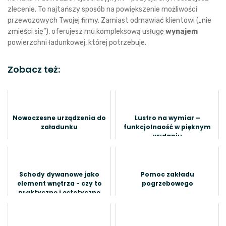
zlecenie. To najtańszy sposób na powiększenie możliwości
przewozowych Twojej firmy. Zamiast odmawiać klientowi („nie
zmieści się”), oferujesz mu kompleksową usługę
wynajem
powierzchni ładunkowej, której potrzebuje.
Zobacz też:
Nowoczesne urządzenia do
Lustro na wymiar –
załadunku
funkcjolnaość w pięknym
wydaniu
Schody dywanowe jako
Pomoc zakładu
element wnętrza - czy to
pogrzebowego
praktyczne i estetyczne
rozwiązanie?