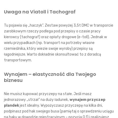
Uwaga na Viatoll i Tachograf
Tu pojawia się „haczyk”. Zestaw powyżej 3,5t DMC w transporcie
zarobkowym rzeczy podlega pod przepisy o czasie pracy
kierowcy (tachograf) oraz opłaty drogowe (e-toll). Jednak w
wielu przypadkach (np. transport na potrzeby własne
rzemieślnika, który wiezie swoje wyroby) przepisy są
łagodniejsze. Warto dokładnie skonsultować to z doradcą
transportowym.
Wynajem – elastyczność dla Twojego
biznesu
Nie musisz kupować przyczepy na stałe. Jeśli masz
jednorazowy „strzał” na duży ładunek,
wynajem przyczep
plandek
jest idealny. Wypożyczasz przyczepę na kilka dni,
podpinasz pod hak swojego busa (pamiętaj o sprawdzeniu uciągu
na haku w dowodzie rejestracyjnym – pozycja O.1) i realizujesz