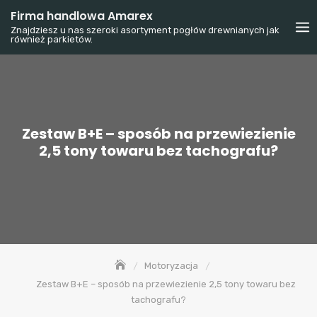
Skip
Firma handlowa Amarex
to
Znajdziesz u nas szeroki asortyment pogłów drewnianych jak
również parkietów.
content
Zestaw B+E – sposób na przewiezienie
2,5 tony towaru bez tachografu?
Motoryzacja
Zestaw B+E – sposób na przewiezienie 2,5 tony towaru bez
tachografu?