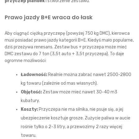
przyczep plandek
i stworzenie zestawu.
Prawo jazdy B+E wraca do łask
Aby ciągnąć ciężką przyczepę (powyżej 750 kg DMC), kierowca
musi posiadać prawo jazdy kategorii B+E. Kiedyś mało popularne,
dziś przeżywa renesans. Zestaw bus + przyczepa może mieć
DMC zestawu do 7 ton (3,5t auto + 3,5t przyczepa). To daje
ogromne możliwości:
Ładowność:
Realnie można zabrać nawet 2500-2800
kg towaru (zależnie od mas własnych).
Objętość:
Zestaw może mieć nawet 30-40 m3
kubatury.
Koszty:
Przyczepa nie ma silnika, nie psuje się, a jej
ubezpieczenie kosztuje grosze. Zużycie paliwa w aucie
rośnie tylko o 2-3 litry, a przewozimy 2 razy więcej
towaru.