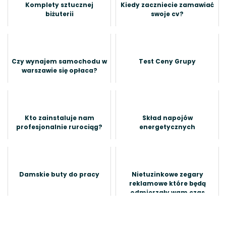
Komplety sztucznej
Kiedy zaczniecie zamawiać
biżuterii
swoje cv?
Czy wynajem samochodu w
Test Ceny Grupy
warszawie się opłaca?
Kto zainstaluje nam
Skład napojów
profesjonalnie rurociąg?
energetycznych
Damskie buty do pracy
Nietuzinkowe zegary
reklamowe które będą
odmierzały wam czas