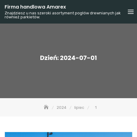
Skip
Firma handlowa Amarex
to
Znajdziesz u nas szeroki asortyment pogłów drewnianych jak
również parkietów.
content
Dzień:
2024-07-01
2024
lipiec
1