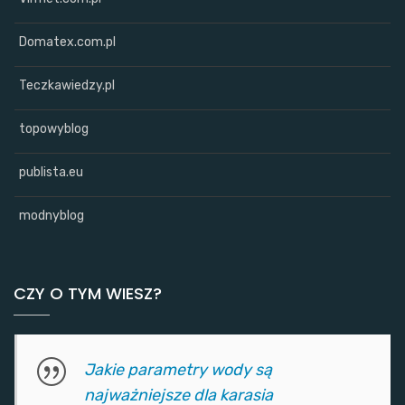
Domatex.com.pl
Teczkawiedzy.pl
topowyblog
publista.eu
modnyblog
CZY O TYM WIESZ?
Jakie parametry wody są
najważniejsze dla karasia