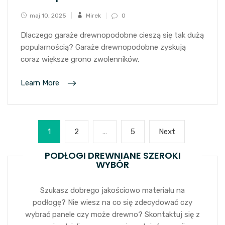
maj 10, 2025
Mirek
0
Dlaczego garaże drewnopodobne cieszą się tak dużą
popularnością? Garaże drewnopodobne zyskują
coraz większe grono zwolenników,
Learn More
Stronicowanie
Page
Page
Page
Next
1
2
…
5
Next
wpisów
page
PODŁOGI DREWNIANE SZEROKI
WYBÓR
Szukasz dobrego jakościowo materiału na
podłogę? Nie wiesz na co się zdecydować czy
wybrać panele czy może drewno? Skontaktuj się z