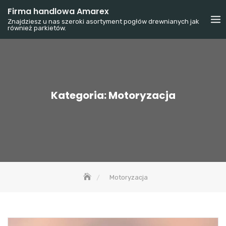
Skip
Firma handlowa Amarex
to
Znajdziesz u nas szeroki asortyment pogłów drewnianych jak
również parkietów.
content
Kategoria:
Motoryzacja
Motoryzacja