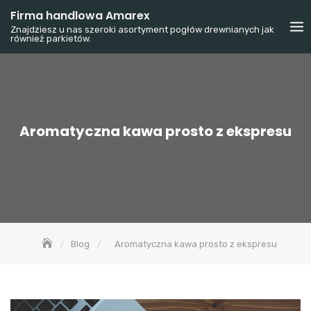
Skip
Firma handlowa Amarex
to
Znajdziesz u nas szeroki asortyment pogłów drewnianych jak
również parkietów.
content
Aromatyczna kawa prosto z ekspresu
Blog
Aromatyczna kawa prosto z ekspresu