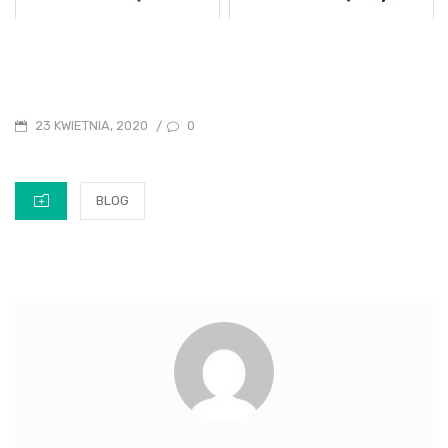
POSTED
0
23 KWIETNIA, 2020
/
ON
CATEGORIES
BLOG