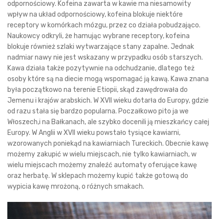
odpornościowy. Kofeina zawarta w kawie ma niesamowity
wpływ na układ odpornościowy, kofeina blokuje niektóre
receptory w komórkach mózgu, przez co działa pobudzająco.
Naukowcy odkryli, że hamując wybrane receptory, kofeina
blokuje również szlaki wytwarzające stany zapalne. Jednak
nadmiar nawy nie jest wskazany w przypadku osób starszych.
Kawa działa także pozytywnie na odchudzanie, dlatego też
osoby które są na diecie mogą wspomagać ją kawą. Kawa znana
była początkowo na terenie Etiopii, skąd zawędrowała do
Jemenu i krajów arabskich. W XVII wieku dotarła do Europy, gdzie
od razu stała się bardzo popularna. Poczałkowo pito ja we
Włoszech,i na Bałkanach, ale szybko docenili ją mieszkańcy całej
Europy. W Anglii w XVII wieku powstało tysiące kawiarni,
wzorowanych poniekąd na kawiarniach Tureckich. Obecnie kawę
możemy zakupić w wielu miejscach, nie tylko kawiarniach, w
wielu miejscach możemy znaleźć automaty oferujące kawę
oraz herbatę. W sklepach możemy kupić także gotową do
wypicia kawę mrożoną, o różnych smakach.