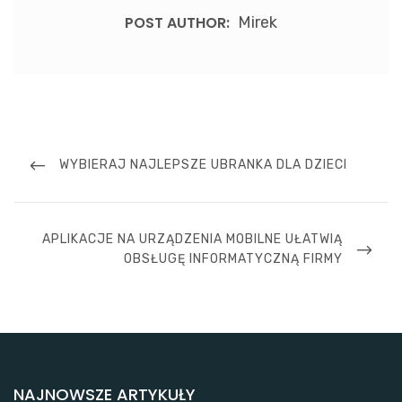
POST AUTHOR:
Mirek
Nawigacja
wpisu
PREVIOUS
WYBIERAJ NAJLEPSZE UBRANKA DLA DZIECI
POST
NEXT
APLIKACJE NA URZĄDZENIA MOBILNE UŁATWIĄ
POST
OBSŁUGĘ INFORMATYCZNĄ FIRMY
NAJNOWSZE ARTYKUŁY