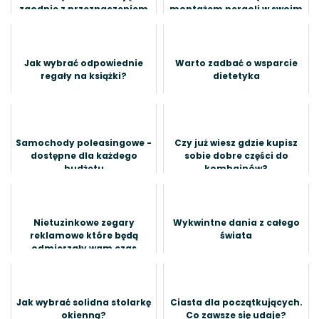
zgodnie z przeznaczeniem
montażem pergoli w swoim
ogrodzie?
Jak wybrać odpowiednie
Warto zadbać o wsparcie
regały na książki?
dietetyka
Samochody poleasingowe -
Czy już wiesz gdzie kupisz
dostępne dla każdego
sobie dobre części do
budżetu
kombajnów?
Nietuzinkowe zegary
Wykwintne dania z całego
reklamowe które będą
świata
odmierzały wam czas
Jak wybrać solidna stolarkę
Ciasta dla początkujących.
okienną?
Co zawsze się udaje?