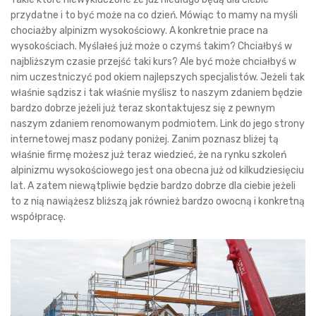
przydatne i to być może na co dzień. Mówiąc to mamy na myśli
chociażby alpinizm wysokościowy. A konkretnie prace na
wysokościach. Myślałeś już może o czymś takim? Chciałbyś w
najbliższym czasie przejść taki kurs? Ale być może chciałbyś w
nim uczestniczyć pod okiem najlepszych specjalistów. Jeżeli tak
właśnie sądzisz i tak właśnie myślisz to naszym zdaniem będzie
bardzo dobrze jeżeli już teraz skontaktujesz się z pewnym
naszym zdaniem renomowanym podmiotem. Link do jego strony
internetowej masz podany poniżej. Zanim poznasz bliżej tą
właśnie firmę możesz już teraz wiedzieć, że na rynku szkoleń
alpinizmu wysokościowego jest ona obecna już od kilkudziesięciu
lat. A zatem niewątpliwie będzie bardzo dobrze dla ciebie jeżeli
to z nią nawiążesz bliższą jak również bardzo owocną i konkretną
współpracę.