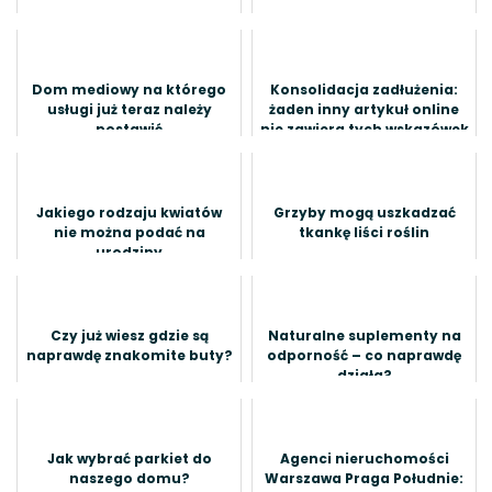
Dom mediowy na którego
Konsolidacja zadłużenia:
usługi już teraz należy
żaden inny artykuł online
postawić
nie zawiera tych wskazówek
Jakiego rodzaju kwiatów
Grzyby mogą uszkadzać
nie można podać na
tkankę liści roślin
urodziny
Czy już wiesz gdzie są
Naturalne suplementy na
naprawdę znakomite buty?
odporność – co naprawdę
działa?
Jak wybrać parkiet do
Agenci nieruchomości
naszego domu?
Warszawa Praga Południe: