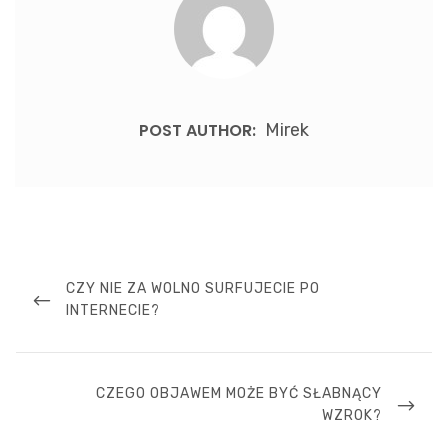
POST AUTHOR:
Mirek
Nawigacja
wpisu
PREVIOUS
CZY NIE ZA WOLNO SURFUJECIE PO
POST
INTERNECIE?
NEXT
CZEGO OBJAWEM MOŻE BYĆ SŁABNĄCY
POST
WZROK?