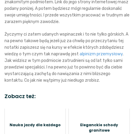
znakomitym podmiotem. Link do jego strony internetowej masz
podany poniżej. A potem będziesz mógł regularnie doskonalić
swoje umiejętności. I przede wszystkim pracować w trudnym ale
zarazem pięknym zawodzie.
Życzymy ci zatem udanych wspinaczek i to nie tylko górskich. A
na pewno takowe będą jeżeli już za chwilę po przeczytaniu tej
notatki zapiszesz się na kursy w efekcie których zdobędziesz
wiedzę o tym czym tak naprawdę jest
alpinizm przemysłowy
.
Jak widzisz w tym podmiocie zatrudnieni są od lat tylko sami
prawdziwi specjaliści. I na pewno już to powinno być dla ciebie
wystarczającą zachętą do nawiązania z nimi bliższego
kontaktu. Co jak nie wątpimy już niedługo zrobisz.
Zobacz też:
Nauka jazdy dla każdego
Eleganckie schody
granitowe