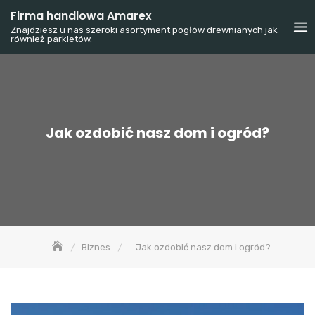
Skip
Firma handlowa Amarex
to
Znajdziesz u nas szeroki asortyment pogłów drewnianych jak
również parkietów.
content
Jak ozdobić nasz dom i ogród?
Biznes
Jak ozdobić nasz dom i ogród?