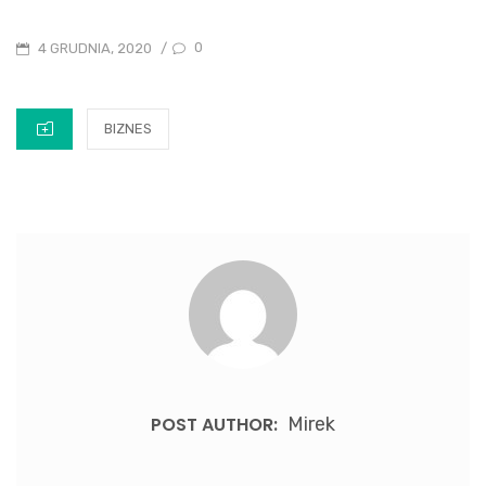
POSTED
0
4 GRUDNIA, 2020
/
ON
CATEGORIES
BIZNES
POST AUTHOR:
Mirek