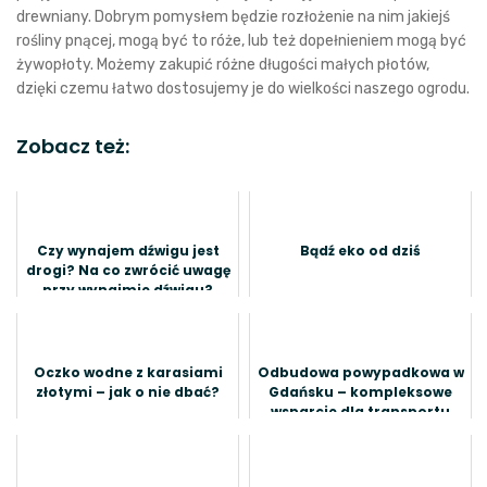
drewniany. Dobrym pomysłem będzie rozłożenie na nim jakiejś
rośliny pnącej, mogą być to róże, lub też dopełnieniem mogą być
żywopłoty. Możemy zakupić różne długości małych płotów,
dzięki czemu łatwo dostosujemy je do wielkości naszego ogrodu.
Zobacz też:
Czy wynajem dźwigu jest
Bądź eko od dziś
drogi? Na co zwrócić uwagę
przy wynajmie dźwigu?
Oczko wodne z karasiami
Odbudowa powypadkowa w
złotymi – jak o nie dbać?
Gdańsku – kompleksowe
wsparcie dla transportu
morskiego i lądowego