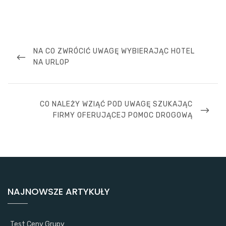
Nawigacja
wpisu
PREVIOUS
NA CO ZWRÓCIĆ UWAGĘ WYBIERAJĄC HOTEL
POST
NA URLOP
NEXT
CO NALEŻY WZIĄĆ POD UWAGĘ SZUKAJĄC
POST
FIRMY OFERUJĄCEJ POMOC DROGOWĄ
NAJNOWSZE ARTYKUŁY
Test Ceny Grupy