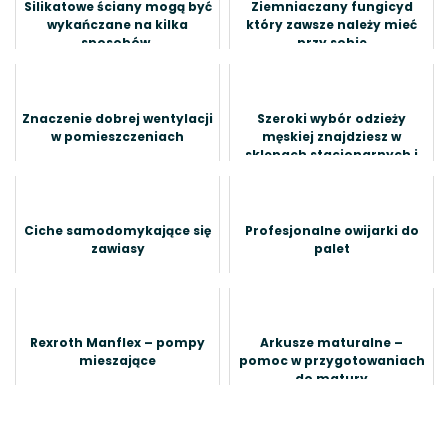
Silikatowe ściany mogą być
Ziemniaczany fungicyd
wykańczane na kilka
który zawsze należy mieć
sposobów.
przy sobie
Znaczenie dobrej wentylacji
Szeroki wybór odzieży
w pomieszczeniach
męskiej znajdziesz w
sklepach stacjonarnych i
online
Ciche samodomykające się
Profesjonalne owijarki do
zawiasy
palet
Rexroth Manflex – pompy
Arkusze maturalne –
mieszające
pomoc w przygotowaniach
do matury