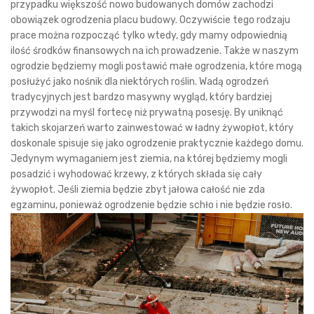
przypadku większość nowo budowanych domów zachodzi
obowiązek ogrodzenia placu budowy. Oczywiście tego rodzaju
prace można rozpocząć tylko wtedy, gdy mamy odpowiednią
ilość środków finansowych na ich prowadzenie. Także w naszym
ogrodzie będziemy mogli postawić małe ogrodzenia, które mogą
posłużyć jako nośnik dla niektórych roślin. Wadą ogrodzeń
tradycyjnych jest bardzo masywny wygląd, który bardziej
przywodzi na myśl fortecę niż prywatną posesję. By uniknąć
takich skojarzeń warto zainwestować w ładny żywopłot, który
doskonale spisuje się jako ogrodzenie praktycznie każdego domu.
Jedynym wymaganiem jest ziemia, na której będziemy mogli
posadzić i wyhodować krzewy, z których składa się cały
żywopłot. Jeśli ziemia będzie zbyt jałowa całość nie zda
egzaminu, ponieważ ogrodzenie będzie schło i nie będzie rosło.