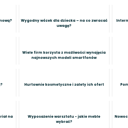
amową?
Wygodny wózek dla dziecka – na co zwracać
Intern
uwagę?
Wiele firm korzysta z możliwości wynajęcia
najnowszych modeli smartfonów
ą?
Hurtownie kosmetyczne i zalety ich ofert
Pom
riał na
Wyposażenie warsztatu - jakie meble
Nowocz
wybrać?