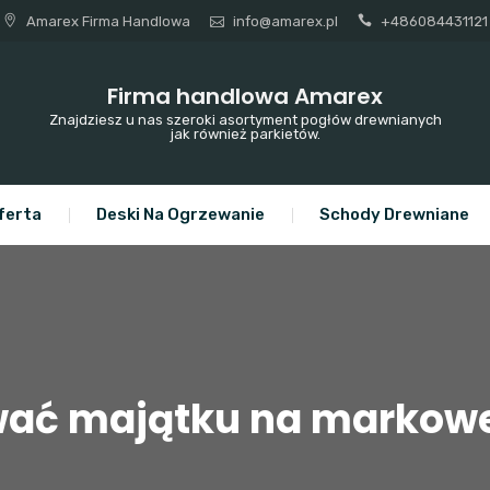
Amarex Firma Handlowa
info@amarex.pl
+486084431121
Firma handlowa Amarex
Znajdziesz u nas szeroki asortyment pogłów drewnianych
jak również parkietów.
ferta
Deski Na Ogrzewanie
Schody Drewniane
ać majątku na markowe 