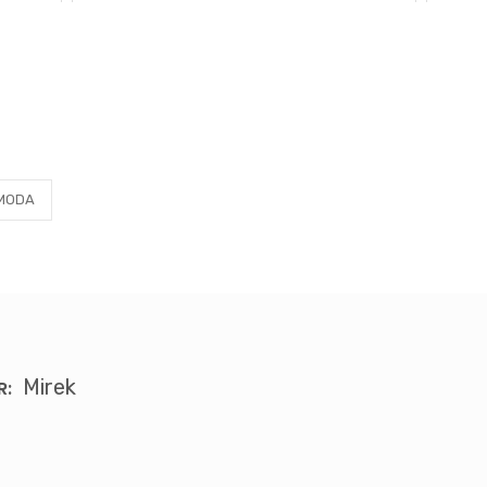
MODA
Mirek
R: