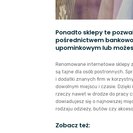
Ponadto sklepy te pozwal
pośrednictwem bankowośc
upominkowym lub możesz 
Renomowane internetowe sklepy z o
są tajne dla osób postronnych. S
i dodatki znanych firm w korzyst
dowolnym miejscu i czasie. Dzięk
rzeczy nawet w drodze do pracy cz
dowiadujesz się o najnowszej mię
rodzaju odzieży, butów czy akceso
Zobacz też: