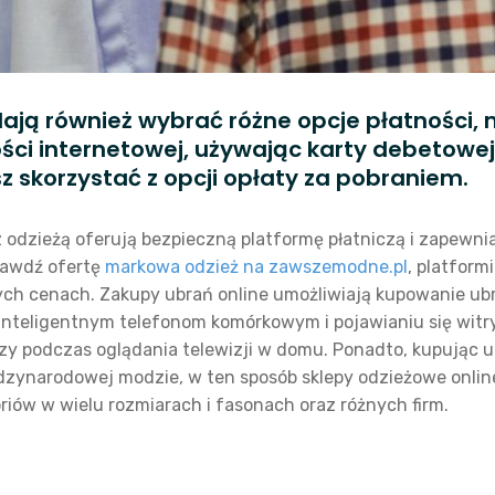
ają również wybrać różne opcje płatności, 
i internetowej, używając karty debetowej
skorzystać z opcji opłaty za pobraniem.
dzieżą oferują bezpieczną platformę płatniczą i zapewnia
prawdź ofertę
markowa odzież na zawszemodne.pl
, platform
nych cenach. Zakupy ubrań online umożliwiają kupowanie ub
i inteligentnym telefonom komórkowym i pojawianiu się wi
y podczas oglądania telewizji w domu. Ponadto, kupując ub
dzynarodowej modzie, w ten sposób sklepy odzieżowe online
riów w wielu rozmiarach i fasonach oraz różnych firm.