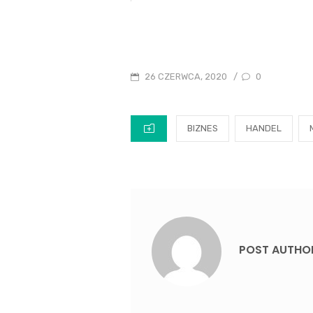
POSTED
0
26 CZERWCA, 2020
/
ON
CATEGORIES
BIZNES
HANDEL
POST AUTHO