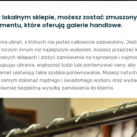
w lokalnym sklepie, możesz zostać zmuszony
ymentu, które oferują galerie handlowe.
ia ubrań, z których nie jesteś całkowicie zadowolony. Jeśl
ię niczym innym niż najlepszym wyborem, możesz przejrzeć
dowych sklepach i złożyć zamówienie na najnowsze i najmod
 Kupując ubrania, większość ludzi lubi porównywać ceny, aby
nternet ułatwiają takie szybkie porównywanie. Możesz naty
ym samym dokonać mądrego i świadomego wyboru oraz wydać
ównież bezpłatną wysyłkę zamówienia do klienta.