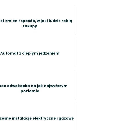
et zmienił sposób, w jaki ludzie robią
zakupy
Automat z ciepłym jedzeniem
oc adwokacka na jak najwyższym
poziomie
esne instalacje elektryczne i gazowe