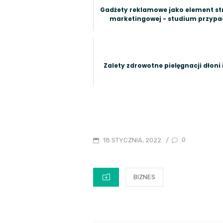
Gadżety reklamowe jako element str
marketingowej - studium przyp
Zalety zdrowotne pielęgnacji dłoni 
POSTED
0
18 STYCZNIA, 2022
/
ON
CATEGORIES
BIZNES