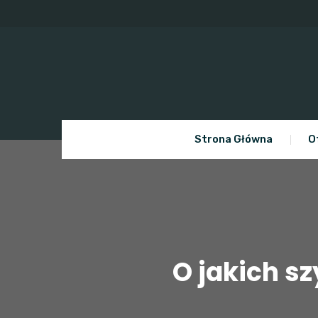
Skip
to
content
Strona Główna
O
O jakich s