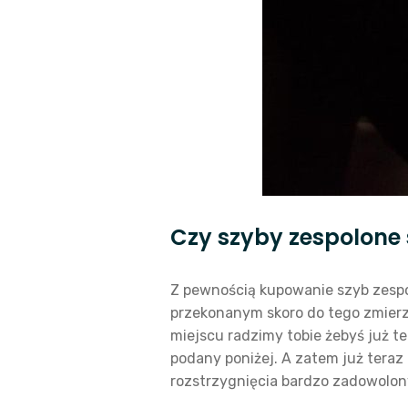
Czy szyby zespolone
Z pewnością kupowanie szyb zespo
przekonanym skoro do tego zmierza
miejscu radzimy tobie żebyś już t
podany poniżej. A zatem już teraz
rozstrzygnięcia bardzo zadowolony