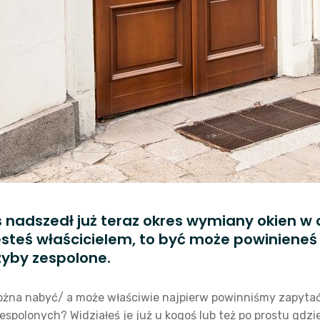
 nadszedł już teraz okres wymiany okien w
 jesteś właścicielem, to być może powiniene
zyby zespolone.
ożna nabyć/ a może właściwie najpierw powinniśmy zapytać 
espolonych? Widziałeś je już u kogoś lub też po prostu gdzi