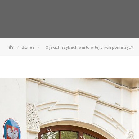
Biznes
O jakich szybach warto w tej chwili pomarzyć?