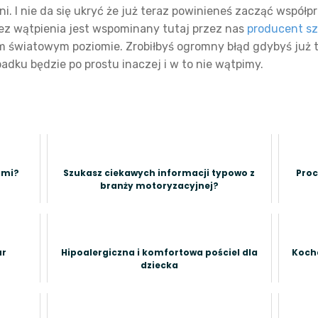
i. I nie da się ukryć że już teraz powinieneś zacząć współ
 wątpienia jest wspominany tutaj przez nas
producent s
m światowym poziomie. Zrobiłbyś ogromny błąd gdybyś już te
dku będzie po prostu inaczej i w to nie wątpimy.
ami?
Szukasz ciekawych informacji typowo z
Proc
branży motoryzacyjnej?
ur
Hipoalergiczna i komfortowa pościel dla
Kocha
dziecka