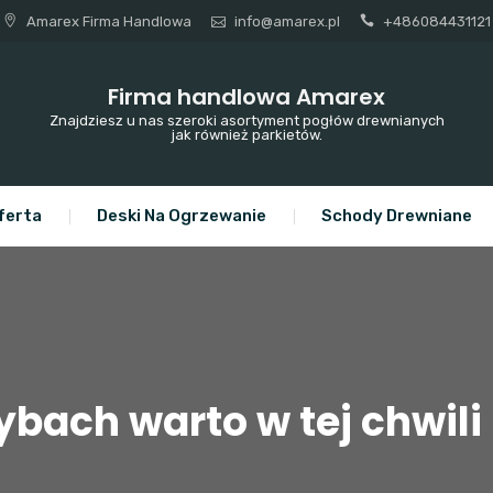
Amarex Firma Handlowa
info@amarex.pl
+486084431121
Firma handlowa Amarex
Znajdziesz u nas szeroki asortyment pogłów drewnianych
jak również parkietów.
ferta
Deski Na Ogrzewanie
Schody Drewniane
zybach warto w tej chwil