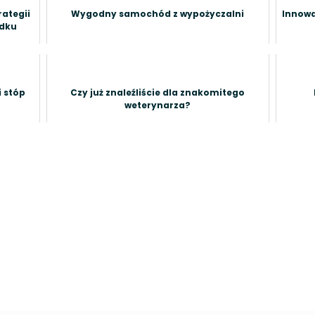
ategii
Wygodny samochód z wypożyczalni
Innowa
adku
i stóp
Czy już znaleźliście dla znakomitego
weterynarza?