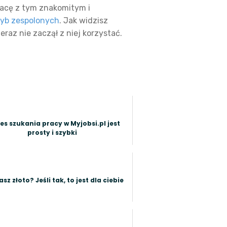
pracę z tym znakomitym i
zyb zespolonych
. Jak widzisz
raz nie zaczął z niej korzystać.
es szukania pracy w Myjobsi.pl jest
prosty i szybki
sz złoto? Jeśli tak, to jest dla ciebie