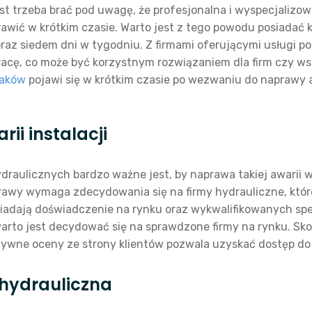
 trzeba brać pod uwagę, że profesjonalna i wyspecjalizowa
rawić w krótkim czasie. Warto jest z tego powodu posiadać ko
oraz siedem dni w tygodniu. Z firmami oferującymi usługi 
racę, co może być korzystnym rozwiązaniem dla firm czy 
raków
pojawi się w krótkim czasie po wezwaniu do naprawy aw
i instalacji
ydraulicznych bardzo ważne jest, by naprawa takiej awarii 
awy wymaga zdecydowania się na firmy hydrauliczne, które 
osiadają doświadczenie na rynku oraz wykwalifikowanych spec
arto jest decydować się na sprawdzone firmy na rynku. Sk
tywne oceny ze strony klientów pozwala uzyskać dostęp do
hydrauliczna