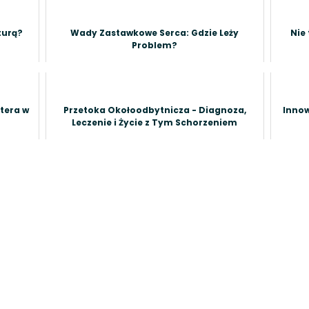
turą?
Wady Zastawkowe Serca: Gdzie Leży
Nie
Problem?
tera w
Przetoka Okołoodbytnicza - Diagnoza,
Innow
Leczenie i Życie z Tym Schorzeniem