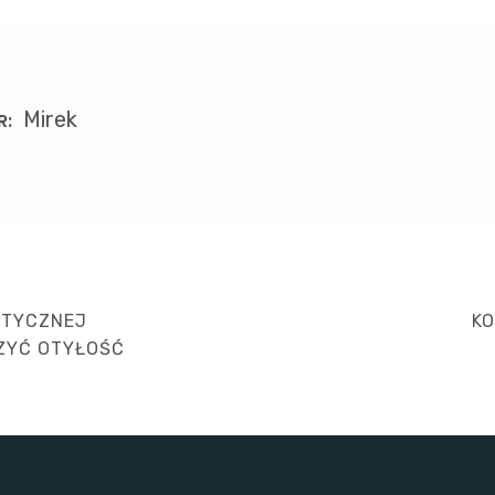
Mirek
R:
NE
ETYCZNEJ
KO
P
ZYĆ OTYŁOŚĆ