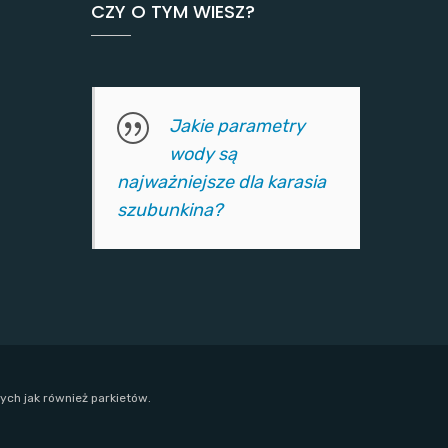
CZY O TYM WIESZ?
Jakie parametry
wody są
najważniejsze dla karasia
szubunkina?
ych jak również parkietów.