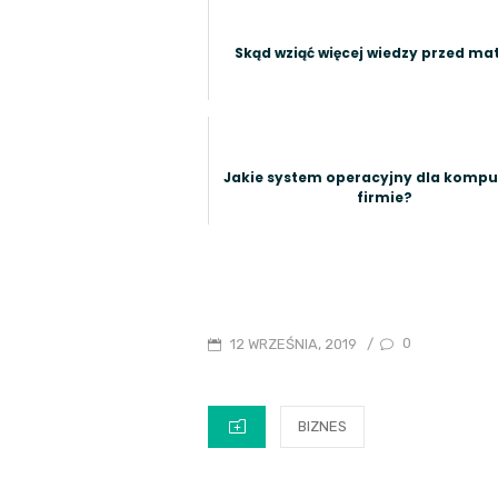
Skąd wziąć więcej wiedzy przed ma
Jakie system operacyjny dla kompu
firmie?
POSTED
0
12 WRZEŚNIA, 2019
/
ON
CATEGORIES
BIZNES