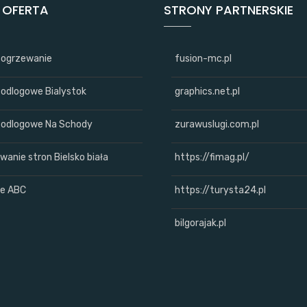
 OFERTA
STRONY PARTNERSKIE
a ogrzewanie
fusion-mc.pl
Podlogowe Bialystok
graphics.net.pl
Podlogowe Na Schody
zurawuslugi.com.pl
wanie stron Bielsko biała
https://fimag.pl/
e ABC
https://turysta24.pl
bilgorajak.pl