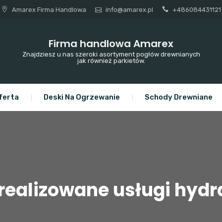
Amarex Firma Handlowa
info@amarex.pl
+486084431121
Firma handlowa Amarex
Znajdziesz u nas szeroki asortyment pogłów drewnianych
jak również parkietów.
ferta
Deski Na Ogrzewanie
Schody Drewniane
realizowane usługi hydr