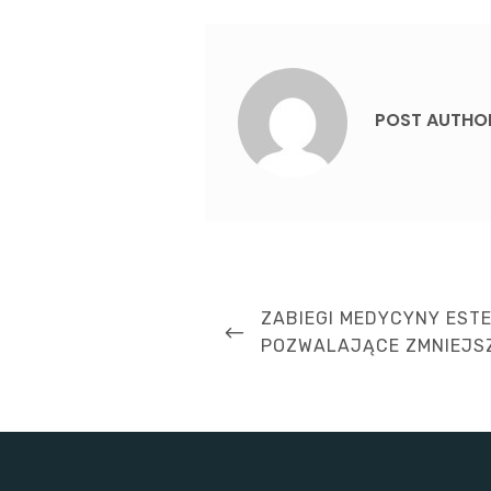
POST AUTHO
Nawigacja
PREVIOUS
ZABIEGI MEDYCYNY EST
wpisu
POST
POZWALAJĄCE ZMNIEJS