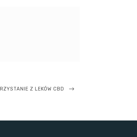
XT
RZYSTANIE Z LEKÓW CBD
OST