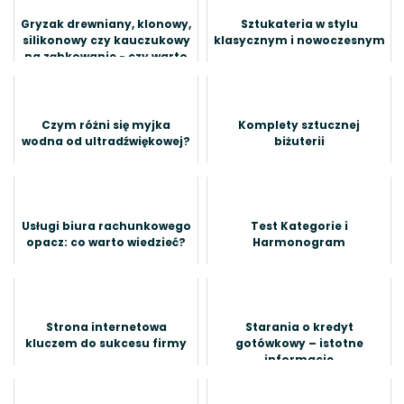
Gryzak drewniany, klonowy,
Sztukateria w stylu
silikonowy czy kauczukowy
klasycznym i nowoczesnym
na ząbkowanie - czy warto
Czym różni się myjka
Komplety sztucznej
wodna od ultradźwiękowej?
biżuterii
Usługi biura rachunkowego
Test Kategorie i
opacz: co warto wiedzieć?
Harmonogram
Strona internetowa
Starania o kredyt
kluczem do sukcesu firmy
gotówkowy – istotne
informacje