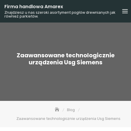
Skip
Firma handlowa Amarex
to
Znajdziesz u nas szeroki asortyment pogłów drewnianych jak
również parkietów.
content
Zaawansowane technologicznie
urządzenia Usg Siemens
Blog
Zaawansowane technologicznie urządzenia Usg Siemens