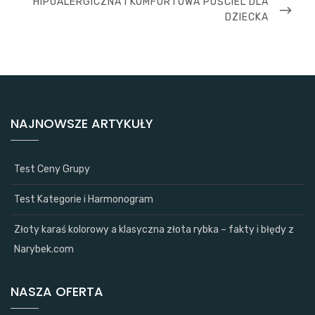
NEXT
HIPOALERGICZNA I KOMFORTOWA POŚCIEL DLA
POST
DZIECKA
NAJNOWSZE ARTYKUŁY
Test Ceny Grupy
Test Kategorie i Harmonogram
Złoty karaś kolorowy a klasyczna złota rybka – fakty i błędy z
Narybek.com
NASZA OFERTA