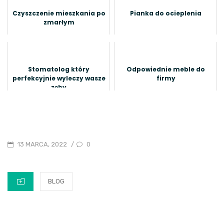
Czyszczenie mieszkania po
Pianka do ocieplenia
zmarłym
Stomatolog który
Odpowiednie meble do
perfekcyjnie wyleczy wasze
firmy
zęby
POSTED
0
13 MARCA, 2022
/
ON
CATEGORIES
BLOG