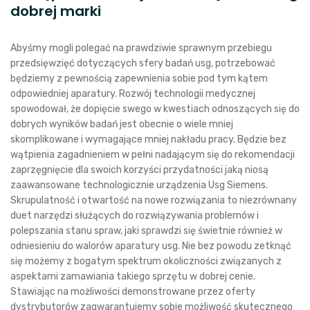
dobrej marki
Abyśmy mogli polegać na prawdziwie sprawnym przebiegu
przedsięwzięć dotyczących sfery badań usg, potrzebować
będziemy z pewnością zapewnienia sobie pod tym kątem
odpowiedniej aparatury. Rozwój technologii medycznej
spowodował, że dopięcie swego w kwestiach odnoszących się do
dobrych wyników badań jest obecnie o wiele mniej
skomplikowane i wymagające mniej nakładu pracy. Będzie bez
wątpienia zagadnieniem w pełni nadającym się do rekomendacji
zaprzęgnięcie dla swoich korzyści przydatności jaką niosą
zaawansowane technologicznie urządzenia Usg Siemens.
Skrupulatność i otwartość na nowe rozwiązania to niezrównany
duet narzędzi służących do rozwiązywania problemów i
polepszania stanu spraw, jaki sprawdzi się świetnie również w
odniesieniu do walorów aparatury usg. Nie bez powodu zetknąć
się możemy z bogatym spektrum okoliczności związanych z
aspektami zamawiania takiego sprzętu w dobrej cenie.
Stawiając na możliwości demonstrowane przez oferty
dystrybutorów zagwarantujemy sobie możliwość skutecznego