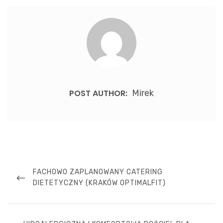
POST AUTHOR:
Mirek
Nawigacja
wpisu
PREVIOUS
FACHOWO ZAPLANOWANY CATERING
POST
DIETETYCZNY (KRAKÓW OPTIMALFIT)