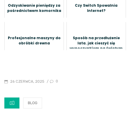
Odzyskiwanie pieniędzy za
Czy Switch Spowalnia
pośrednictwem komornika
Internet?
Profesjonalne maszyny do
Sposób na przedłużenie
obróbki drewna
lata. jak cieszyć się
wypoczynkiem na świeżym
powietrzu nie martwiąc się
o te...
POSTED
0
26 CZERWCA, 2025
/
ON
CATEGORIES
BLOG