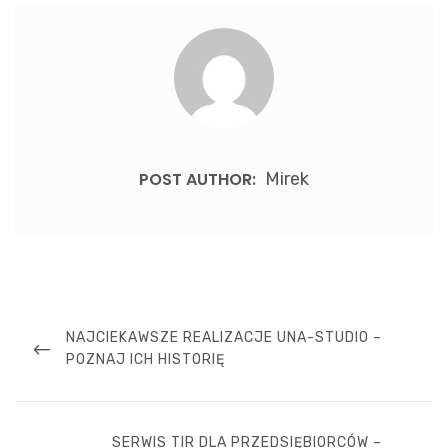
POST AUTHOR:
Mirek
Nawigacja
wpisu
PREVIOUS
NAJCIEKAWSZE REALIZACJE UNA-STUDIO –
POST
POZNAJ ICH HISTORIĘ
NEXT
SERWIS TIR DLA PRZEDSIĘBIORCÓW –