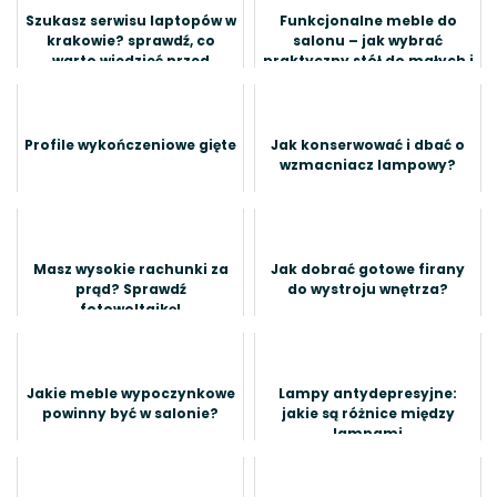
Szukasz serwisu laptopów w
Funkcjonalne meble do
krakowie? sprawdź, co
salonu – jak wybrać
warto wiedzieć przed
praktyczny stół do małych i
wizytą!
dużych wnętrz
Profile wykończeniowe gięte
Jak konserwować i dbać o
wzmacniacz lampowy?
Masz wysokie rachunki za
Jak dobrać gotowe firany
prąd? Sprawdź
do wystroju wnętrza?
fotowoltaikę!
Jakie meble wypoczynkowe
Lampy antydepresyjne:
powinny być w salonie?
jakie są różnice między
lampami
antydepresyjnymi a
zwykłymi lampami led?