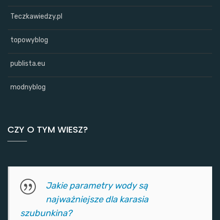
Teczkawiedzy.pl
topowyblog
publista.eu
modnyblog
CZY O TYM WIESZ?
Jakie parametry wody są
najważniejsze dla karasia
szubunkina?