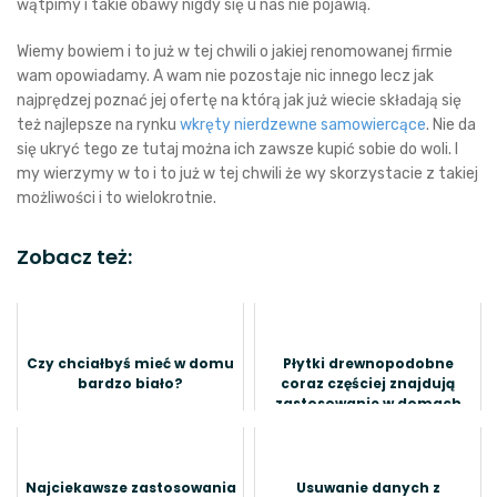
wątpimy i takie obawy nigdy się u nas nie pojawią.
Wiemy bowiem i to już w tej chwili o jakiej renomowanej firmie
wam opowiadamy. A wam nie pozostaje nic innego lecz jak
najprędzej poznać jej ofertę na którą jak już wiecie składają się
też najlepsze na rynku
wkręty nierdzewne samowiercące
. Nie da
się ukryć tego ze tutaj można ich zawsze kupić sobie do woli. I
my wierzymy w to i to już w tej chwili że wy skorzystacie z takiej
możliwości i to wielokrotnie.
Zobacz też:
Czy chciałbyś mieć w domu
Płytki drewnopodobne
bardzo biało?
coraz częściej znajdują
zastosowanie w domach
Najciekawsze zastosowania
Usuwanie danych z