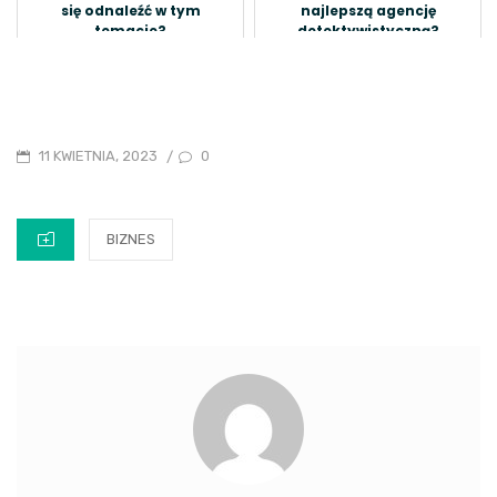
się odnaleźć w tym
najlepszą agencję
temacie?
detektywistyczną?
POSTED
0
11 KWIETNIA, 2023
/
ON
CATEGORIES
BIZNES