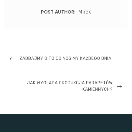
POST AUTHOR:
Mirek
Nawigacja
wpisu
PREVIOUS
ZADBAJMY O TO CO NOSIMY KAŻDEGO DNIA
POST
NEXT
JAK WYGLĄDA PRODUKCJA PARAPETÓW
POST
KAMIENNYCH?