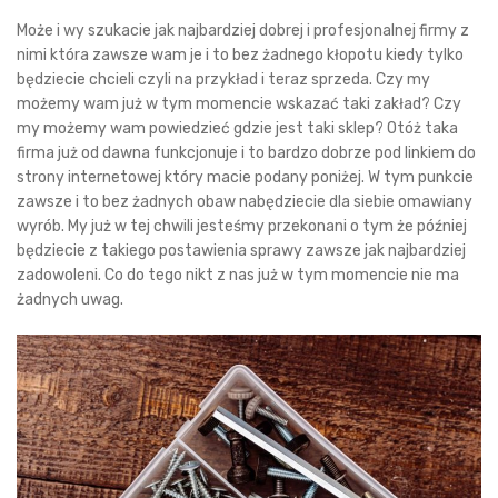
Może i wy szukacie jak najbardziej dobrej i profesjonalnej firmy z
nimi która zawsze wam je i to bez żadnego kłopotu kiedy tylko
będziecie chcieli czyli na przykład i teraz sprzeda. Czy my
możemy wam już w tym momencie wskazać taki zakład? Czy
my możemy wam powiedzieć gdzie jest taki sklep? Otóż taka
firma już od dawna funkcjonuje i to bardzo dobrze pod linkiem do
strony internetowej który macie podany poniżej. W tym punkcie
zawsze i to bez żadnych obaw nabędziecie dla siebie omawiany
wyrób. My już w tej chwili jesteśmy przekonani o tym że później
będziecie z takiego postawienia sprawy zawsze jak najbardziej
zadowoleni. Co do tego nikt z nas już w tym momencie nie ma
żadnych uwag.