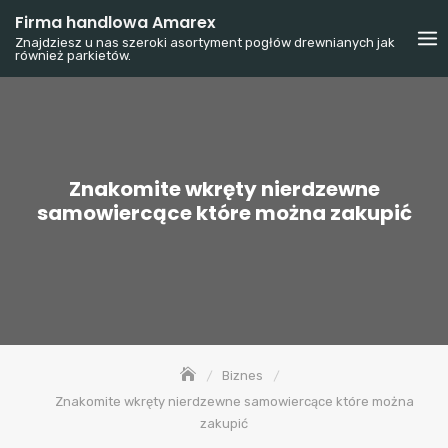
Skip
Firma handlowa Amarex
to
Znajdziesz u nas szeroki asortyment pogłów drewnianych jak
również parkietów.
content
Znakomite wkręty nierdzewne
samowiercące które można zakupić
Biznes
Znakomite wkręty nierdzewne samowiercące które można
zakupić