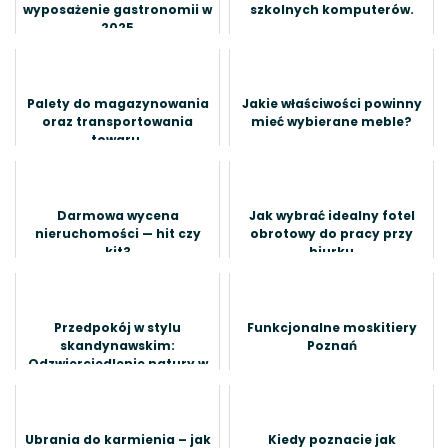
wyposażenie gastronomii w
szkolnych komputerów.
2025
Palety do magazynowania
Jakie właściwości powinny
oraz transportowania
mieć wybierane meble?
towaru.
Darmowa wycena
Jak wybrać idealny fotel
nieruchomości — hit czy
obrotowy do pracy przy
kit?
biurku
Przedpokój w stylu
Funkcjonalne moskitiery
skandynawskim:
Poznań
Odzwierciedlenie natury w
minimalistycznym designie
Ubrania do karmienia – jak
Kiedy poznacie jak