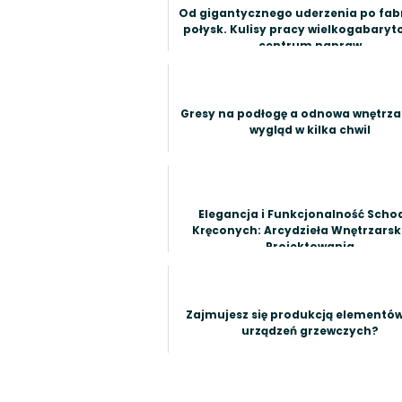
Od gigantycznego uderzenia po fab
połysk. Kulisy pracy wielkogabary
centrum napraw
Gresy na podłogę a odnowa wnętrza
wygląd w kilka chwil
Elegancja i Funkcjonalność Sch
Kręconych: Arcydzieła Wnętrzars
Projektowania
Zajmujesz się produkcją elementów
urządzeń grzewczych?