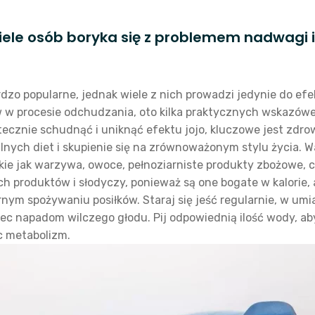
iele osób boryka się z problemem nadwagi 
zo popularne, jednak wiele z nich prowadzi jedynie do efek
w w procesie odchudzania, oto kilka praktycznych wskazów
ecznie schudnąć i uniknąć efektu jojo, kluczowe jest zdro
nych diet i skupienie się na zrównoważonym stylu życia. W
e jak warzywa, owoce, pełnoziarniste produkty zbożowe, ch
h produktów i słodyczy, ponieważ są one bogate w kalorie, 
nym spożywaniu posiłków. Staraj się jeść regularnie, w um
iec napadom wilczego głodu. Pij odpowiednią ilość wody, 
 metabolizm.