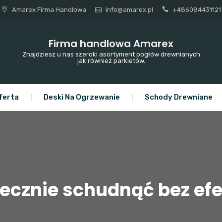
Amarex Firma Handlowa
info@amarex.pl
+486084431121
Firma handlowa Amarex
Znajdziesz u nas szeroki asortyment pogłów drewnianych
jak również parkietów.
ferta
Deski Na Ogrzewanie
Schody Drewniane
ecznie schudnąć bez efe