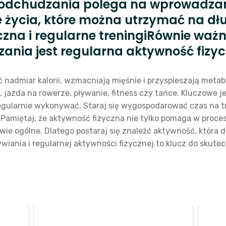
 odchudzania polega na wprowadza
 życia, które można utrzymać na dł
czna i regularne treningiRównie wa
ania jest regularna aktywność fizyc
ć nadmiar kalorii, wzmacniają mięśnie i przyspieszają meta
, jazda na rowerze, pływanie, fitness czy tańce. Kluczowe j
regularnie wykonywać. Staraj się wygospodarować czas na tre
.Pamiętaj, że aktywność fizyczna nie tylko pomaga w proce
wie ogólne. Dlatego postaraj się znaleźć aktywność, która 
wiania i regularnej aktywności fizycznej to klucz do skut