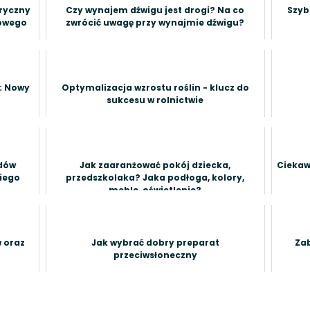
ryczny
Czy wynajem dźwigu jest drogi? Na co
Szyb
towego
zwrócić uwagę przy wynajmie dźwigu?
: Nowy
Optymalizacja wzrostu roślin - klucz do
sukcesu w rolnictwie
odów
Jak zaaranżować pokój dziecka,
Ciekaw
kiego
przedszkolaka? Jaka podłoga, kolory,
meble, oświetlenie?
 oraz
Jak wybrać dobry preparat
Za
przeciwsłoneczny