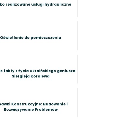
ko realizowane usługi hydrauliczne
Oświetlenie do pomieszczenia
e fakty z życia ukraińskiego geniusza
Siergieja Korolewa
bawki Konstrukcyjne: Budowanie i
Rozwiązywanie Problemów