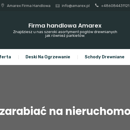
Amarex Firma Handlowa
info@amarex.pl
+486084431121
Firma handlowa Amarex
Znajdziesz u nas szeroki asortyment pogłów drewnianych
jak również parkietów.
ferta
Deski Na Ogrzewanie
Schody Drewniane
 zarabiać na nieruchomo