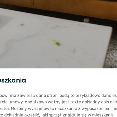
szkania
 powinna zawierać dane stron, będą to przykładowo dane 
arcia umowy, dodatkowo ważny jest także dokładny opis całe
ystej. Możemy wynajmować mieszkanie z wyposażeniem, m
 dokładnie określić, jaki sprzęt znajduje się w mieszkaniu,