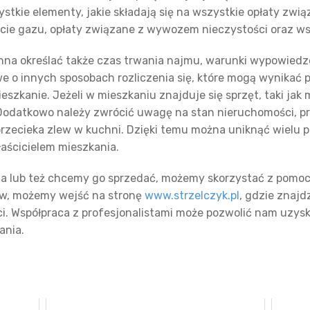
tkie elementy, jakie składają się na wszystkie opłaty zwi
życie gazu, opłaty związane z wywozem nieczystości oraz w
a określać także czas trwania najmu, warunki wypowied
e o innych sposobach rozliczenia się, które mogą wynikać 
szkanie. Jeżeli w mieszkaniu znajduje się sprzęt, taki jak
 Dodatkowo należy zwrócić uwagę na stan nieruchomości, p
 przecieka zlew w kuchni. Dzięki temu można uniknąć wielu 
łaścicielem mieszkania.
cia lub też chcemy go sprzedać, możemy skorzystać z pomoc
ów, możemy wejść na stronę
www.strzelczyk.pl
, gdzie znaj
i. Współpraca z profesjonalistami może pozwolić nam uzy
ania.