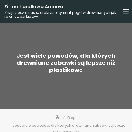
Skip
Firma handlowa Amarex
to
Znajdziesz u nas szeroki asortyment pogłów drewnianych jak
również parkietów.
content
Jest wiele powodów, dla których
drewniane zabawki są lepsze niż
plastikowe
Blog
Jest wiele powodów, dla których drewniane zabawki są lepsze
niż plastikowe