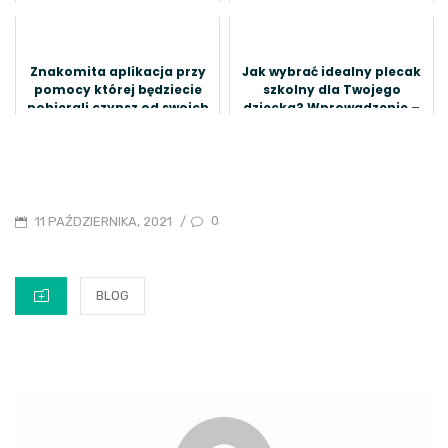
Znakomita aplikacja przy
Jak wybrać idealny plecak
pomocy której będziecie
szkolny dla Twojego
pobierali czynsz od swoich
dziecka? Wprowadzenie –
najemców
Dlaczego dobry plecak
szkolny ...
POSTED
0
11 PAŹDZIERNIKA, 2021
/
ON
CATEGORIES
BLOG