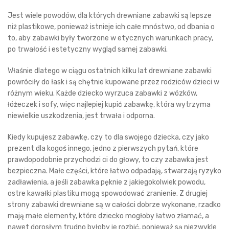
Jest wiele powodów, dla których drewniane zabawki są lepsze
niż plastikowe, ponieważ istnieje ich całe mnóstwo, od dbania o
to, aby zabawki były tworzone w etycznych warunkach pracy,
po trwałość i estetyczny wygląd samej zabawki.
Właśnie dlatego w ciągu ostatnich kilku lat drewniane zabawki
powróciły do łask i są chętnie kupowane przez rodziców dzieci w
różnym wieku. Każde dziecko wyrzuca zabawki z wózków,
łóżeczek i sofy, więc najlepiej kupić zabawkę, która wytrzyma
niewielkie uszkodzenia, jest trwała i odporna.
Kiedy kupujesz zabawkę, czy to dla swojego dziecka, czy jako
prezent dla kogoś innego, jedno z pierwszych pytań, które
prawdopodobnie przychodzi ci do głowy, to czy zabawka jest
bezpieczna. Małe części, które łatwo odpadają, stwarzają ryzyko
zadławienia, a jeśli zabawka pęknie z jakiegokolwiek powodu,
ostre kawałki plastiku mogą spowodować zranienie. Z drugiej
strony zabawki drewniane są w całości dobrze wykonane, rzadko
mają małe elementy, które dziecko mogłoby łatwo złamać, a
nawet dorosłym trudno byłoby je rozbić, ponieważ są niezwykle