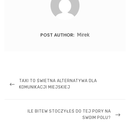
POST AUTHOR:
Mirek
Nawigacja
wpisu
PREVIOUS
TAXI TO ŚWIETNA ALTERNATYWA DLA
POST
KOMUNIKACJI MIEJSKIEJ
NEXT
ILE BITEW STOCZYŁEŚ DO TEJ PORY NA
POST
SWOIM POLU?