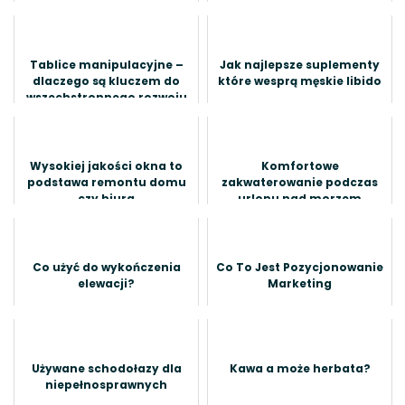
Tablice manipulacyjne –
Jak najlepsze suplementy
dlaczego są kluczem do
które wesprą męskie libido
wszechstronnego rozwoju
dziecka?
Wysokiej jakości okna to
Komfortowe
podstawa remontu domu
zakwaterowanie podczas
czy biura
urlopu nad morzem
Co użyć do wykończenia
Co To Jest Pozycjonowanie
elewacji?
Marketing
Używane schodołazy dla
Kawa a może herbata?
niepełnosprawnych