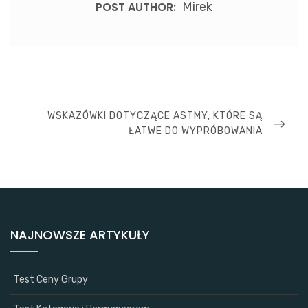
POST AUTHOR:
Mirek
Nawigacja
wpisu
NEXT
WSKAZÓWKI DOTYCZĄCE ASTMY, KTÓRE SĄ
POST
ŁATWE DO WYPRÓBOWANIA
NAJNOWSZE ARTYKUŁY
Test Ceny Grupy