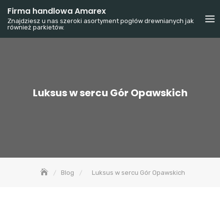
Skip
Firma handlowa Amarex
to
Znajdziesz u nas szeroki asortyment pogłów drewnianych jak
również parkietów.
content
Luksus w sercu Gór Opawskich
Blog
Luksus w sercu Gór Opawskich