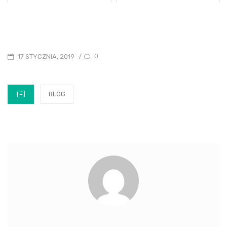
POSTED
0
17 STYCZNIA, 2019
/
ON
CATEGORIES
BLOG