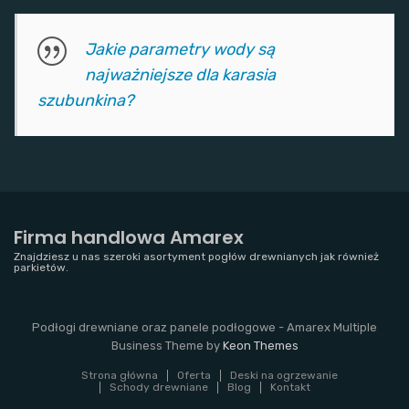
Jakie parametry wody są
najważniejsze dla karasia
szubunkina?
Firma handlowa Amarex
Znajdziesz u nas szeroki asortyment pogłów drewnianych jak również
parkietów.
Podłogi drewniane oraz panele podłogowe - Amarex Multiple
Business Theme by
Keon Themes
Strona główna
Oferta
Deski na ogrzewanie
Schody drewniane
Blog
Kontakt