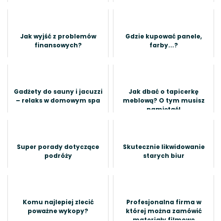
Jak wyjść z problemów
Gdzie kupować panele,
finansowych?
farby...?
Gadżety do sauny i jacuzzi
Jak dbać o tapicerkę
– relaks w domowym spa
meblową? O tym musisz
pamiętać!
Super porady dotyczące
Skutecznie likwidowanie
podróży
starych biur
Komu najlepiej zlecić
Profesjonalna firma w
poważne wykopy?
której można zamówić
materiały filmowe