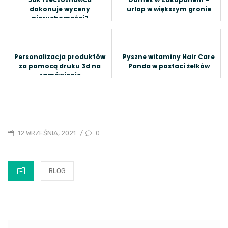
dokonuje wyceny
urlop w większym gronie
nieruchomości?
Personalizacja produktów
Pyszne witaminy Hair Care
za pomocą druku 3d na
Panda w postaci żelków
zamówienie
POSTED
0
12 WRZEŚNIA, 2021
/
ON
CATEGORIES
BLOG