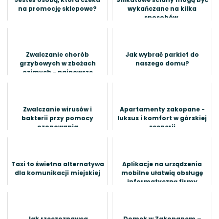
na promocję sklepowe?
wykańczane na kilka
sposobów.
Zwalczanie chorób
Jak wybrać parkiet do
grzybowych w zbożach
naszego domu?
ozimych - najnowsze
metody i preparaty
Zwalczanie wirusów i
Apartamenty zakopane -
bakterii przy pomocy
luksus i komfort w górskiej
ozonowania
scenerii
Taxi to świetna alternatywa
Aplikacje na urządzenia
dla komunikacji miejskiej
mobilne ułatwią obsługę
informatyczną firmy
Jak rzeczoznawca
Domek w Zakopanem –