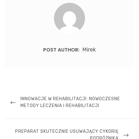
POST AUTHOR:
Mirek
Nawigacja
wpisu
PREVIOUS
INNOWACJE W REHABILITACJI: NOWOCZESNE
POST
METODY LECZENIA I REHABILITACJI
NEXT
PREPARAT SKUTECZNIE USUWAJĄCY CYKORIĘ
POST
PODRÓŻNIKA