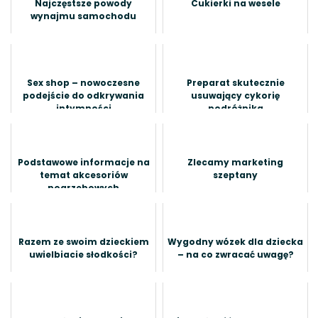
Najczęstsze powody
Cukierki na wesele
wynajmu samochodu
Sex shop – nowoczesne
Preparat skutecznie
podejście do odkrywania
usuwający cykorię
intymności
podróżnika
Podstawowe informacje na
Zlecamy marketing
temat akcesoriów
szeptany
pogrzebowych
Razem ze swoim dzieckiem
Wygodny wózek dla dziecka
uwielbiacie słodkości?
– na co zwracać uwagę?