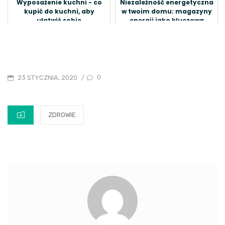
Wyposażenie kuchni - co
Niezależność energetyczna
kupić do kuchni, aby
w twoim domu: magazyny
ułatwić sobie
energii jako kluczowa
przygotowywanie
inwestycja
posiłków?
POSTED
0
23 STYCZNIA, 2020
/
ON
CATEGORIES
ZDROWIE