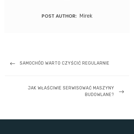
POST AUTHOR:
Mirek
Nawigacja
wpisu
PREVIOUS
SAMOCHÓD WARTO CZYŚCIĆ REGULARNIE
POST
NEXT
JAK WŁAŚCIWIE SERWISOWAĆ MASZYNY
POST
BUDOWLANE?