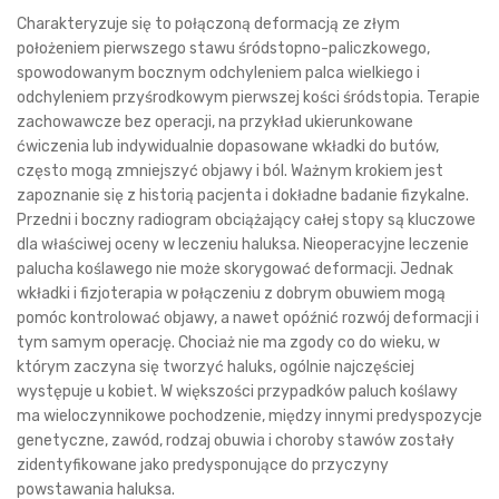
Charakteryzuje się to połączoną deformacją ze złym
położeniem pierwszego stawu śródstopno-paliczkowego,
spowodowanym bocznym odchyleniem palca wielkiego i
odchyleniem przyśrodkowym pierwszej kości śródstopia. Terapie
zachowawcze bez operacji, na przykład ukierunkowane
ćwiczenia lub indywidualnie dopasowane wkładki do butów,
często mogą zmniejszyć objawy i ból. Ważnym krokiem jest
zapoznanie się z historią pacjenta i dokładne badanie fizykalne.
Przedni i boczny radiogram obciążający całej stopy są kluczowe
dla właściwej oceny w leczeniu haluksa. Nieoperacyjne leczenie
palucha koślawego nie może skorygować deformacji. Jednak
wkładki i fizjoterapia w połączeniu z dobrym obuwiem mogą
pomóc kontrolować objawy, a nawet opóźnić rozwój deformacji i
tym samym operację. Chociaż nie ma zgody co do wieku, w
którym zaczyna się tworzyć haluks, ogólnie najczęściej
występuje u kobiet. W większości przypadków paluch koślawy
ma wieloczynnikowe pochodzenie, między innymi predyspozycje
genetyczne, zawód, rodzaj obuwia i choroby stawów zostały
zidentyfikowane jako predysponujące do przyczyny
powstawania haluksa.