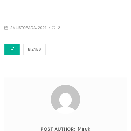
Transporcie
POSTED
0
26 LISTOPADA, 2021
/
ON
CATEGORIES
BIZNES
POST AUTHOR:
Mirek