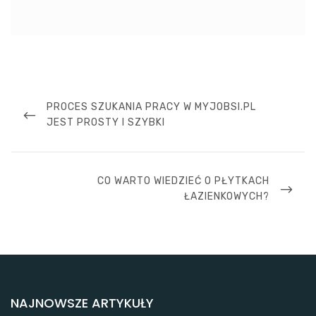
Nawigacja
wpisu
PREVIOUS
PROCES SZUKANIA PRACY W MYJOBSI.PL
POST
JEST PROSTY I SZYBKI
NEXT
CO WARTO WIEDZIEĆ O PŁYTKACH
POST
ŁAZIENKOWYCH?
NAJNOWSZE ARTYKUŁY