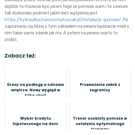
dojdzie to możecie być pewni tego że pomoże wam i to zawsze
tak doskonały podmiot jakim bez wątpienia jest
https://hydraulika.mariuszmatuszak.pl/instalacje-gazowe/
. Po
zapoznaniu się bliżej z tym zakładem na pewno będziecie mieli o
nim takie same zdanie jak my. A zatem na pewno warto to
zrobić.
Zobacz też:
Gresy na podłogę a odnowa
Przewożenie zwłok z
wnętrza: Nowy wygląd w
zagranicy
kilka chwil
Wybór kredytu
Trener osobisty pomoże w
hipotecznego na dom
ustaleniu optymalnego
treningu