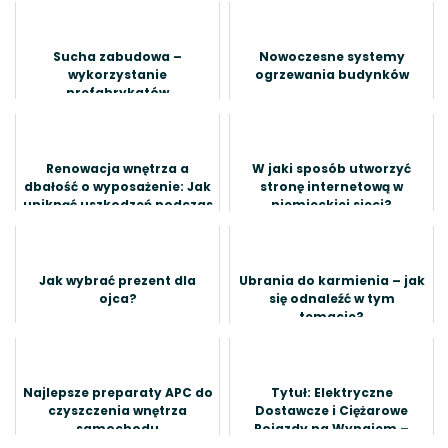
Sucha zabudowa –
Nowoczesne systemy
wykorzystanie
ogrzewania budynków
prefabrykatów
Renowacja wnętrza a
W jaki sposób utworzyć
dbałość o wyposażenie: Jak
stronę internetową w
uniknąć uszkodzeń podczas
niemieckiej sieci?
remontu?
Jak wybrać prezent dla
Ubrania do karmienia – jak
ojca?
się odnaleźć w tym
temacie?
Najlepsze preparaty APC do
Tytuł: Elektryczne
czyszczenia wnętrza
Dostawcze i Ciężarowe
samochodu
Pojazdy na Wynajem –
Kierunek Przyszłości w