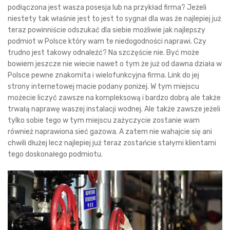
podłączona jest wasza posesja lub na przykład firma? Jeżeli
niestety tak właśnie jest to jest to sygnał dla was że najlepiej już
teraz powinniście odszukać dla siebie możliwie jak najlepszy
podmiot w Polsce który wam te niedogodności naprawi. Czy
trudno jest takowy odnaleźć? Na szczęście nie. Być może
bowiem jeszcze nie wiecie nawet o tym że już od dawna działa w
Polsce pewne znakomita i wielofunkcyjna firma. Link do jej
strony internetowej macie podany poniżej. W tym miejscu
możecie liczyć zawsze na kompleksową i bardzo dobrą ale także
trwałą naprawę waszej instalacji wodnej. Ale także zawsze jeżeli
tylko sobie tego w tym miejscu zażyczycie zostanie wam
również naprawiona sieć gazowa. A zatem nie wahajcie się ani
chwili dłużej lecz najlepiej już teraz zostańcie stałymi klientami
tego doskonałego podmiotu.