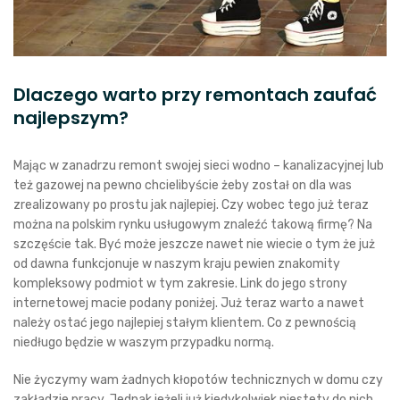
Dlaczego warto przy remontach zaufać
najlepszym?
Mając w zanadrzu remont swojej sieci wodno – kanalizacyjnej lub
też gazowej na pewno chcielibyście żeby został on dla was
zrealizowany po prostu jak najlepiej. Czy wobec tego już teraz
można na polskim rynku usługowym znaleźć takową firmę? Na
szczęście tak. Być może jeszcze nawet nie wiecie o tym że już
od dawna funkcjonuje w naszym kraju pewien znakomity
kompleksowy podmiot w tym zakresie. Link do jego strony
internetowej macie podany poniżej. Już teraz warto a nawet
należy ostać jego najlepiej stałym klientem. Co z pewnością
niedługo będzie w waszym przypadku normą.
Nie życzymy wam żadnych kłopotów technicznych w domu czy
zakładzie pracy. Jednak jeżeli już kiedykolwiek niestety do nich