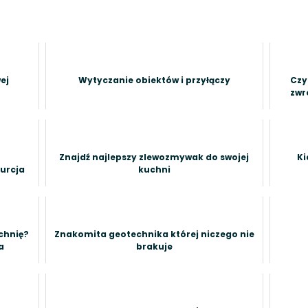
ej
Wytyczanie obiektów i przyłączy
Czy
zwr
i
Znajdź najlepszy zlewozmywak do swojej
Ki
urcja
kuchni
chnię?
Znakomita geotechnika której niczego nie
a
brakuje