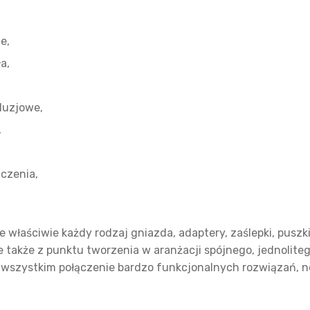
e,
ła,
aluzjowe,
,
,
ączenia,
właściwie każdy rodzaj gniazda, adaptery, zaślepki, puszki 
 także z punktu tworzenia w aranżacji spójnego, jednolite
de wszystkim połączenie bardzo funkcjonalnych rozwiązań