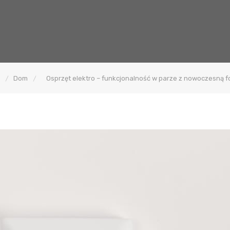
Dom
Osprzęt elektro – funkcjonalność w parze z nowoczesną 