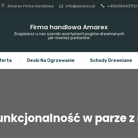
Amarex Firma Handlowa
info@amarex.pl
+486084431121
Firma handlowa Amarex
Znajdziesz u nas szeroki asortyment pogłów drewnianych
jak również parkietów.
ferta
Deski Na Ogrzewanie
Schody Drewniane
 funkcjonalność w parze 