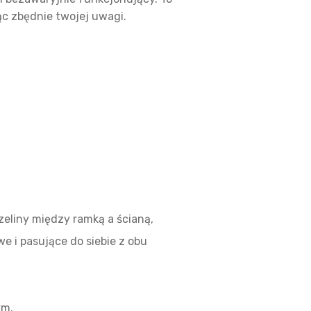
jąc zbędnie twojej uwagi.
zeliny między ramką a ścianą,
e i pasujące do siebie z obu
ym.