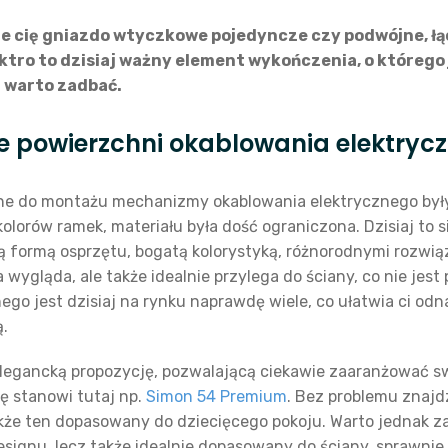
je cię gniazdo wtyczkowe pojedyncze czy podwójne, łą
ktro to dzisiaj ważny element wykończenia, o którego
i warto zadbać.
e powierzchni okablowania elektry
e do montażu mechanizmy okablowania elektrycznego były 
lorów ramek, materiału była dość ograniczona. Dzisiaj to s
 formą osprzętu, bogatą kolorystyką, różnorodnymi rozwiąz
a wygląda, ale także idealnie przylega do ściany, co nie jest
go jest dzisiaj na rynku naprawdę wiele, co ułatwia ci odna
ą.
legancką propozycję, pozwalającą ciekawie zaaranżować sw
ę stanowi tutaj np.
Simon 54 Premium
. Bez problemu znaj
także ten dopasowany do dziecięcego pokoju. Warto jednak z
signu, lecz także idealnie dopasowany do ściany, sprawnie 