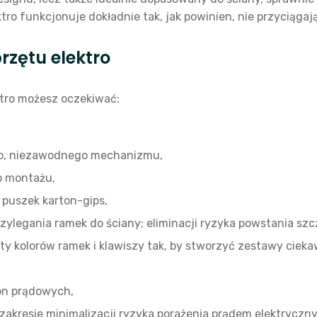
ktro funkcjonuje dokładnie tak, jak powinien, nie przyciąga
rzętu elektro
ktro możesz oczekiwać:
o, niezawodnego mechanizmu,
o montażu,
 puszek karton-gips,
zylegania ramek do ściany; eliminacji ryzyka powstania szc
y kolorów ramek i klawiszy tak, by stworzyć zestawy ciekaw
on prądowych,
akresie minimalizacji ryzyka porażenia prądem elektryczn