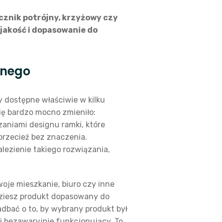
cznik potrójny, krzyżowy czy
 jakość i dopasowanie do
cznego
dostępne właściwie w kilku
ię bardzo mocno zmieniło:
aniami designu ramki, które
 przecież bez znaczenia.
lezienie takiego rozwiązania,
oje mieszkanie, biuro czy inne
dziesz produkt dopasowany do
adbać o to, by wybrany produkt był
i bezawaryjnie funkcjonujący. To