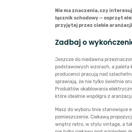
Nie ma znaczenia, czy interesu
łącznik schodowy — osprzęt ele
przyjętej przez ciebie aranżacj
Zadbaj o wykończeni
Jeszcze do niedawna przeznaczon
podstawowych wzorach, a paleta ko
producenci pracują nad szlachetną
sprawiają, że nie tylko świetnie on
Produktów okablowania elektryczne
które idealnie współgra z aranżacj
Masz do wyboru linie stanowiące e
pomieszczenie. Ciekawą propozycj
wnętrz retro, w stylu vintage, a 
nie tylko ciekawy pod względem de