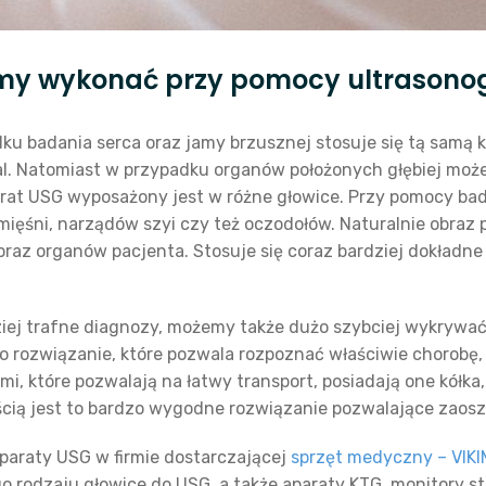
my wykonać przy pomocy ultrasono
ku badania serca oraz jamy brzusznej stosuje się tą samą k
fal. Natomiast w przypadku organów położonych głębiej mo
parat USG wyposażony jest w różne głowice. Przy pomocy 
, mięśni, narządów szyi czy też oczodołów. Naturalnie obra
raz organów pacjenta. Stosuje się coraz bardziej dokładne
ziej trafne diagnozy, możemy także dużo szybciej wykryw
 rozwiązanie, które pozwala rozpoznać właściwie chorobę, 
i, które pozwalają na łatwy transport, posiadają one kół
ścią jest to bardzo wygodne rozwiązanie pozwalające zaosz
araty USG w firmie dostarczającej
sprzęt medyczny – VIK
o rodzaju głowice do USG, a także aparaty KTG, monitory s