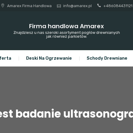
Amarex Firma Handlowa
info@amarex.pl
+486084431121
Firma handlowa Amarex
Znajdziesz u nas szeroki asortyment pogłów drewnianych
jak również parkietów.
ferta
Deski Na Ogrzewanie
Schody Drewniane
st badanie ultrasonogr