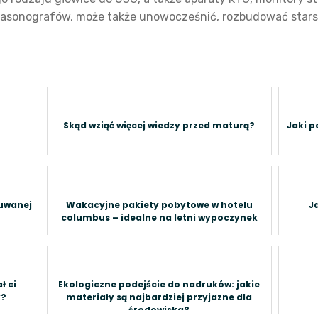
trasonografów, może także unowocześnić, rozbudować stars
Skąd wziąć więcej wiedzy przed maturą?
Jaki p
suwanej
Wakacyjne pakiety pobytowe w hotelu
J
columbus – idealne na letni wypoczynek
ł ci
Ekologiczne podejście do nadruków: jakie
k?
materiały są najbardziej przyjazne dla
środowiska?