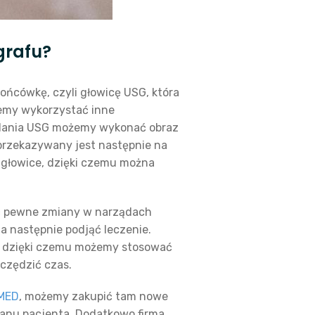
grafu?
ońcówkę, czyli głowicę USG, która
żemy wykorzystać inne
badania USG możemy wykonać obraz
z przekazywany jest następnie na
 głowice, dzięki czemu można
ać pewne zmiany w narządach
a następnie podjąć leczenie.
ka, dzięki czemu możemy stosować
czędzić czas.
IMED
, możemy zakupić tam nowe
tanu pacjenta. Dodatkowo firma