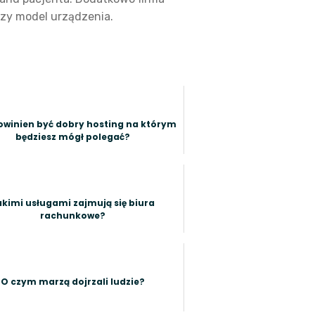
zy model urządzenia.
owinien być dobry hosting na którym
będziesz mógł polegać?
akimi usługami zajmują się biura
rachunkowe?
O czym marzą dojrzali ludzie?