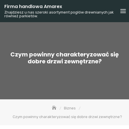
Skip
Firma handlowa Amarex
to
Znajdziesz u nas szeroki asortyment pogłów drewnianych jak
również parkietów.
content
Czym powinny charakteryzować się
dobre drzwi zewnętrzne?
Biznes
Czym powinny charakteryzować się dobre drzwi zewnętrzne?