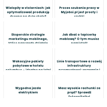
Wielopiły w stolarniach: jak
Proces szukania pracy w
optymalizować produkcję
Myjobsi.pl jest prosty i
drewna na dużą skalę?
szybki
Eksperckie strategie
Jak dbać o tapicerkę
marketingu mobilnego,
meblową? O tym musisz
które naprawdę działają
pamiętać!
Wakacyjne pakiety
Linie transportowe a rozwój
pobytowe w hotelu
infrastruktury
columbus – idealne na letni
przemysłowej: wyzwania i
wypoczynek
perspektywy
Wygodna jazda
Masz wysokie rachunki za
elektrykiem
prąd? Sprawdź
fotowoltaikę!