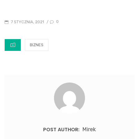
POSTED
0
7 STYCZNIA, 2021
/
ON
CATEGORIES
BIZNES
POST AUTHOR:
Mirek