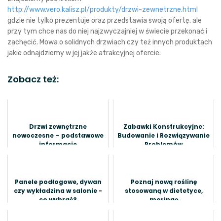
http://www.vero.kalisz.pl/produkty/drzwi-zewnetrzne.html
gdzie nie tylko prezentuje oraz przedstawia swoją ofertę, ale
przy tym chce nas do niej najzwyczajniej w świecie przekonać i
zachęcić. Mowa o solidnych drzwiach czy też innych produktach
jakie odnajdziemy w jej jakże atrakcyjnej ofercie.
Zobacz też:
Drzwi zewnętrzne
Zabawki Konstrukcyjne:
nowoczesne – podstawowe
Budowanie i Rozwiązywanie
informacje
Problemów
Panele podłogowe, dywan
Poznaj nową roślinę
czy wykładzina w salonie -
stosowaną w dietetyce,
co wybrać?
moringę