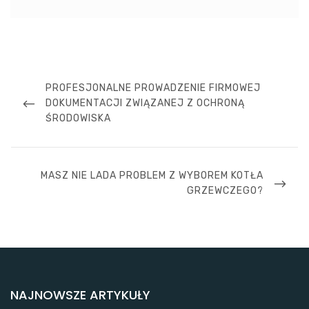
Nawigacja
wpisu
PREVIOUS
PROFESJONALNE PROWADZENIE FIRMOWEJ
POST
DOKUMENTACJI ZWIĄZANEJ Z OCHRONĄ
ŚRODOWISKA
NEXT
MASZ NIE LADA PROBLEM Z WYBOREM KOTŁA
POST
GRZEWCZEGO?
NAJNOWSZE ARTYKUŁY