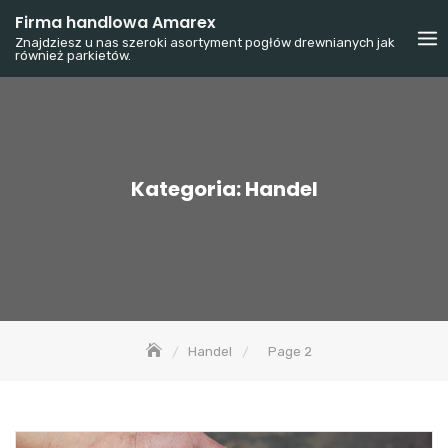
Skip
Firma handlowa Amarex
to
Znajdziesz u nas szeroki asortyment pogłów drewnianych jak
również parkietów.
content
Kategoria:
Handel
Handel
Page 2