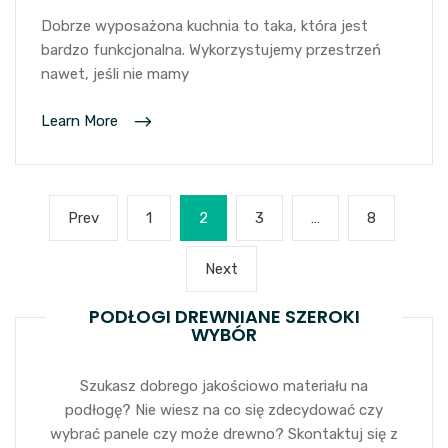
Dobrze wyposażona kuchnia to taka, która jest
bardzo funkcjonalna. Wykorzystujemy przestrzeń
nawet, jeśli nie mamy
Learn More
Stronicowanie
Previous
Page
Page
Page
Page
Prev
1
2
3
…
8
wpisów
page
Next
Next
page
PODŁOGI DREWNIANE SZEROKI
WYBÓR
Szukasz dobrego jakościowo materiału na
podłogę? Nie wiesz na co się zdecydować czy
wybrać panele czy może drewno? Skontaktuj się z