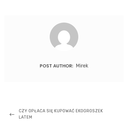
POST AUTHOR:
Mirek
Nawigacja
wpisu
PREVIOUS
CZY OPŁACA SIĘ KUPOWAĆ EKOGROSZEK
POST
LATEM