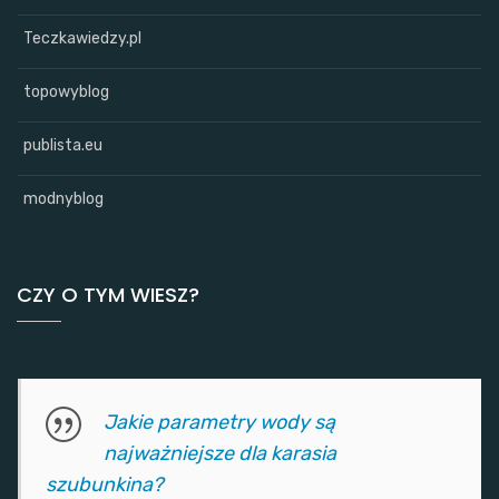
Teczkawiedzy.pl
topowyblog
publista.eu
modnyblog
CZY O TYM WIESZ?
Jakie parametry wody są
najważniejsze dla karasia
szubunkina?