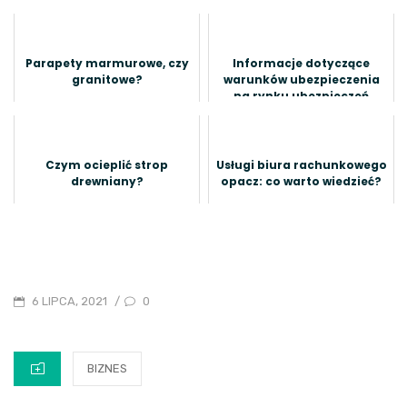
Parapety marmurowe, czy
Informacje dotyczące
granitowe?
warunków ubezpieczenia
na rynku ubezpieczeń
komunikacyjnych
Czym ocieplić strop
Usługi biura rachunkowego
drewniany?
opacz: co warto wiedzieć?
POSTED
0
6 LIPCA, 2021
/
ON
CATEGORIES
BIZNES