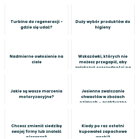
Turbina do regeneracji -
Duży wybór produktów do
gdzie się udać?
higieny
Nadmierne owłosienie na
Wskazówki, których nie
ciele
możesz przegapić, aby
zwiększyć oszczędności na
ubezpieczeniu
samochodowym
Jakie są wasze marzenia
Jesienne zwalczanie
motoryzacyjne?
chwastów w zbożach
ozimych – praktyczne
wskazówki
Chcesz zmienić siedzibę
Kiedy po raz ostatni
swojej firmy lub znaleźć
kupowałeś zapachowe
pierwszą?
woski?