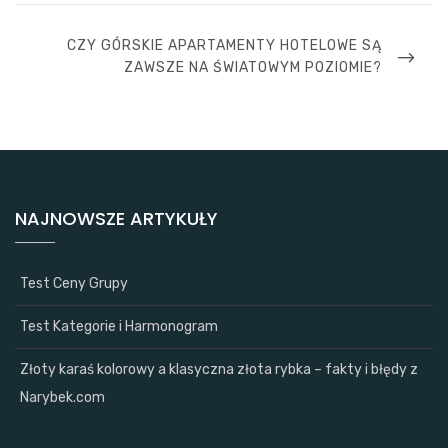
NEXT
CZY GÓRSKIE APARTAMENTY HOTELOWE SĄ
POST
ZAWSZE NA ŚWIATOWYM POZIOMIE?
NAJNOWSZE ARTYKUŁY
Test Ceny Grupy
Test Kategorie i Harmonogram
Złoty karaś kolorowy a klasyczna złota rybka – fakty i błędy z
Narybek.com