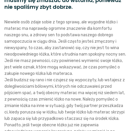
musimy się zmuszać do wstania, ponieważ
nie spaliśmy zbyt dobrze.
Niewiele osób zdaje sobie z tego sprawę, ale wygodne łóżko i
materac ma naprawdę ogromne znaczenie dla komfortu
naszego snu, a zdrowy sen to podstawa naszego dobrego
samopoczucia w ciągu dnia. Jeśli często jesteś zmęczony i
niewyspany, to czas, aby zastanowić się, czy nie jest to wina
nieodpowiedniego łóżka, które utrudnia nam spokojny nocny sen.
Jeśli nie masz pewności, czy powinieneś wymienić swoje łóżko,
jest wiele oznak, które mogą wskazywać, że czas pomyśleć o
zakupie nowego łóżka lub materaca.
Jeśli budzisz się rano i nie czujesz się wypoczęty, lub wstajesz z
dolegliwościami bólowymi, których nie odczuwałeś przed
pójściem spać, a twój obecny materac ma więcej niż siedem lat,
z pewnością czas zmienić łóżko na nowe. Należy pomyśleć o
zmianie łóżka na inne w sytuacji, gdy twój partner przeszkadza
ci, kiedy porusza się w łóżku, lub twoje łóżko lub materac skrzypi
lub zapaca się lub przypadkowo staczasz się na środek łóżka.
Ponadto, jeśli twoje obecne łóżko już nie zapewnia