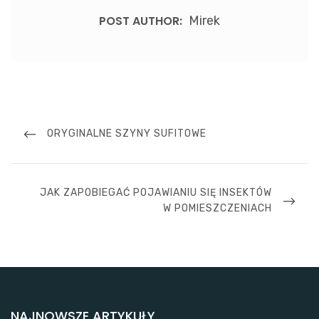
POST AUTHOR:
Mirek
Nawigacja
wpisu
PREVIOUS
ORYGINALNE SZYNY SUFITOWE
POST
NEXT
JAK ZAPOBIEGAĆ POJAWIANIU SIĘ INSEKTÓW
POST
W POMIESZCZENIACH
NAJNOWSZE ARTYKUŁY