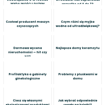
WYDAJNOŚCI I DUŻYM
wszystko od A do Z?
KOMFORCIE UŻYTKOWANIA
Czołowi producent maszyn
Czym różni się myjka
czyszczących
wodna od ultradźwiękowej?
Darmowa wycena
Najlepsze domy keramzytu
nieruchomości — hit czy
kit?
Profilaktyka a gabinety
Problemy z pluskwami w
ginekologiczne
domu
Ciesz się własnymi
Jak wybrać odpowiednie
ekologicznymi produktami
regały na książki?