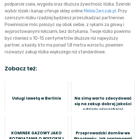
podparcie ciała, wygoda oraz dłuższa żywotność łóżka. Szeroki
wybór łóżek i kanap oferuje sklep online
MebleJarczak.pl
. Przy
szerszym łóżku rzadziej będziesz przeszkadzać partnerowi.
Powinniście móc położyć się obok siebie, z rękami za głową i
wyprostowanymi łokciami, bez dotykania. Twoje łóżko powinno
być również o 10-15 centymetrów dłuższe niż najwyższy
partner, a każdy, kto ma ponad 1,8 metra wzrostu, powinien
rozważyć zakup łóżka większego niż standardowe.
Zobacz też:
Usługi lawetą w Berlinie
Na zimę warto zdecydować
się na zakup dobrej jakości
odzieży wierzchniej
KOMINEK GAZOWY JAKO
Przeprowadzki domów we
ROZWIĄZANIE O WYSOKIEJ
Wrocławiu: Jak zaplanować