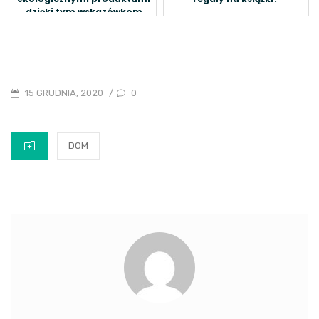
dzięki tym wskazówkom
POSTED
0
15 GRUDNIA, 2020
/
ON
CATEGORIES
DOM